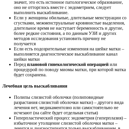
значит, это есть истинное патологическое образование,
оно не отторглось вместе с эндометрием, следует
выполнить выскабливание.
Если у женщины обильные, длительные менструации со
сгустками, межменструальные кровянистые выделения,
длительное время не наступает беременность и другие,
более редкие состояния, а по данным УЗИ и других
методов исследования установить причину не
получается
Если есть подозрительные изменения на шейке матки –
выполняется диагностическое выскабливание канал
шейки матки
Перед
плановой гинекологической операцией
или
процедурой по поводу миомы матки, при которой матка
будет сохранена.
Лечебная цель выскабливания
Полипы слизистой оболочки (полиповидные
разрастания слизистой оболочки матки) – другого вида
лечения нет, медикаментозно или самостоятельно не
исчезают (на сайте будет отдельная статья)
Гиперпластический процесс эндометрия (гиперплазия) –
избыточное утолщение слизистой оболочки матки –
лечится и диагностируется только выскабливанием, в