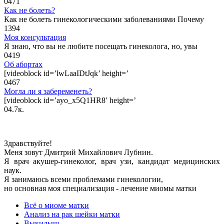
0
471
Как не болеть?
Как не болеть гинекологическими заболеваниями Почему
1
394
Моя консультация
Я знаю, что вы не любите посещать гинеколога, но, увы
0
419
Об абортах
[videoblock id=’lwLaaIDtJqk’ height=’
0
467
Могла ли я забеременеть?
[videoblock id=’ayo_x5Q1HR8′ height=’
0
4.7к.
Здравствуйте!
Меня зовут Дмитрий Михайлович Лубнин.
Я врач акушер-гинеколог, врач узи, кандидат медицинских
наук.
Я занимаюсь всеми проблемами гинекологии,
но основная моя специализация - лечение миомы матки
Всё о миоме матки
Анализ на рак шейки матки
Выкидыш