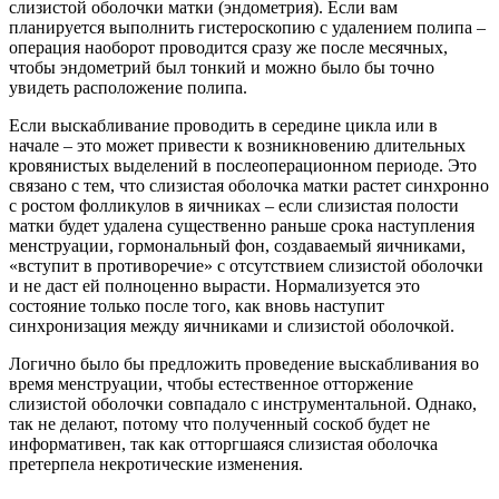
слизистой оболочки матки (эндометрия). Если вам
планируется выполнить гистероскопию с удалением полипа –
операция наоборот проводится сразу же после месячных,
чтобы эндометрий был тонкий и можно было бы точно
увидеть расположение полипа.
Если выскабливание проводить в середине цикла или в
начале – это может привести к возникновению длительных
кровянистых выделений в послеоперационном периоде. Это
связано с тем, что слизистая оболочка матки растет синхронно
с ростом фолликулов в яичниках – если слизистая полости
матки будет удалена существенно раньше срока наступления
менструации, гормональный фон, создаваемый яичниками,
«вступит в противоречие» с отсутствием слизистой оболочки
и не даст ей полноценно вырасти. Нормализуется это
состояние только после того, как вновь наступит
синхронизация между яичниками и слизистой оболочкой.
Логично было бы предложить проведение выскабливания во
время менструации, чтобы естественное отторжение
слизистой оболочки совпадало с инструментальной. Однако,
так не делают, потому что полученный соскоб будет не
информативен, так как отторгшаяся слизистая оболочка
претерпела некротические изменения.