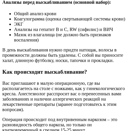
Анализы перед выскабливанием (основной набор):
Общий анализ крови
Коагулограмма (оценка свертывающей системы крови)
ЭКГ
Анализы на гепатит В и С, RW (сифилис) и ВИЧ
Мазок из влагалища (не должно быть признаков
воспаления)
В день выскабливания нужно придти натощак, волосы в
промежности должны быть удалены. С собой вы приносите
халат, длинную футболку, носки, тапочки и прокладки.
Как происходит выскабливание?
Вас приглашают в малую операционную, где вы
располагаетесь на столе с ножками, как у гинекологического
кресла. Анестезиолог расспросит вас о перенесенных вами
заболеваниях и наличии аллергических реакций на
лекарственные препараты (заранее подготовьтесь к этим
вопросам).
Операция происходит под внутривенным наркозом – это
разновидность общего наркоза, но только он
кратковременный в среднем 15-25 минут.