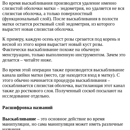
Во время выскабливания производится удаление именно
слизистой оболочки матки – эндометрия, но удаляется не вся
слизистая оболочка, а только поверхностный
(функциональный слой). После выскабливания в полости
матки остается ростковый слой эндометрия, из которого
вырастет новая слизистая оболочка.
К примеру, каждую осень куст розы срезается под корень и
весной из этого корня вырастает новый куст розы.
Фактически выскабливание похоже на обычную
менструацию, только выполненную инструментом. Зачем это
делается – читайте ниже.
Во время этой операции также производится выскабливание
канала шейки матки (место, где находится вход в матку). С
этого обычно начинается процедура выскабливания –
соскабливается слизистая оболочка, выстилающая этот канал
также до росткового слоя. Полученный соскоб посылают на
исследование отдельно.
Расшифровка названий
Выскабливание
– это основное действие во время
манипуляции, но сама манипуляция может иметь различные
названия.