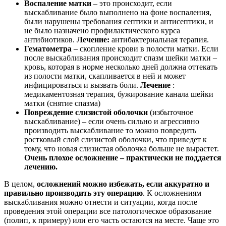
Воспаление матки
– это происходит, если
выскабливание было выполнено на фоне воспаления,
были нарушены требования септики и антисептики, и
не было назначено профилактического курса
антибиотиков.
Лечение:
антибактериальная терапия.
Гематометра
– скопление крови в полости матки. Если
после выскабливания происходит спазм шейки матки –
кровь, которая в норме несколько дней должна оттекать
из полости матки, скапливается в ней и может
инфицироваться и вызвать боли.
Лечение
:
медикаментозная терапия, бужирование канала шейки
матки (снятие спазма)
Повреждение слизистой оболочки
(избыточное
выскабливание) – если очень сильно и агрессивно
производить выскабливание то можно повредить
ростковый слой слизистой оболочки, что приведет к
тому, что новая слизистая оболочка больше не вырастет.
Очень плохое осложнение – практически не поддается
лечению.
В целом,
осложнений можно избежать, если аккуратно и
правильно производить эту операцию
. К осложнениям
выскабливания можно отнести и ситуации, когда после
проведения этой операции все патологическое образование
(полип, к примеру) или его часть остаются на месте. Чаще это