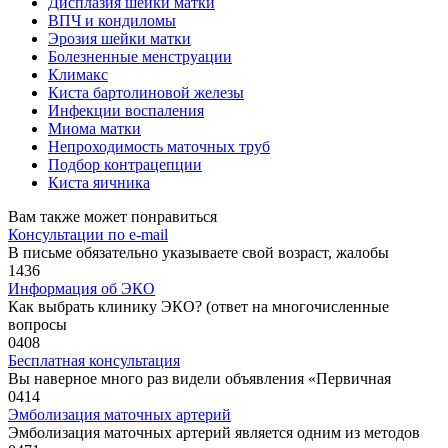
Дисплазия шейки матки
ВПЧ и кондиломы
Эрозия шейки матки
Болезненные менструации
Климакс
Киста бартолиновой железы
Инфекции воспаления
Миома матки
Непроходимость маточных труб
Подбор контрацепции
Киста яичника
Вам также может понравиться
Консультации по e-mail
В письме обязательно указываете свой возраст, жалобы
1
436
Информация об ЭКО
Как выбрать клинику ЭКО? (ответ на многочисленные
вопросы
0
408
Бесплатная консультация
Вы наверное много раз видели объявления «Первичная
0
414
Эмболизация маточных артерий
Эмболизация маточных артерий является одним из методов