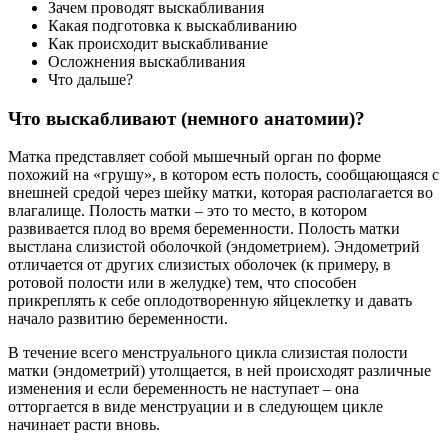
Зачем проводят выскабливания
Какая подготовка к выскабливанию
Как происходит выскабливание
Осложнения выскабливания
Что дальше?
Что выскабливают (немного анатомии)?
Матка представляет собой мышечный орган по форме
похожий на «грушу», в котором есть полость, сообщающаяся с
внешней средой через шейку матки, которая располагается во
влагалище. Полость матки – это то место, в котором
развивается плод во время беременности. Полость матки
выстлана слизистой оболочкой (эндометрием). Эндометрий
отличается от других слизистых оболочек (к примеру, в
ротовой полости или в желудке) тем, что способен
прикреплять к себе оплодотворенную яйцеклетку и давать
начало развитию беременности.
В течение всего менструального цикла слизистая полости
матки (эндометрий) утолщается, в ней происходят различные
изменения и если беременность не наступает – она
отторгается в виде менструации и в следующем цикле
начинает расти вновь.