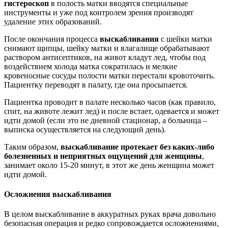
гистероскоп
в полость матки вводятся специальные
инструменты и уже под контролем зрения производят
удаление этих образований.
После окончания процесса
выскабливания
с шейки матки
снимают щипцы, шейку матки и влагалище обрабатывают
раствором антисептиков, на живот кладут лед, чтобы под
воздействием холода матка сократилась и мелкие
кровеносные сосуды полости матки перестали кровоточить.
Пациентку переводят в палату, где она просыпается.
Пациентка проводит в палате несколько часов (как правило,
спит, на животе лежит лед) и после встает, одевается и может
идти домой (если это не дневной стационар, а больница –
выписка осуществляется на следующий день).
Таким образом,
выскабливание протекает без каких-либо
болезненных и неприятных ощущений для женщины
,
занимает около 15-20 минут, в этот же день женщина может
идти домой.
Осложнения выскабливания
В целом выскабливание в аккуратных руках врача довольно
безопасная операция и редко сопровождается осложнениями,