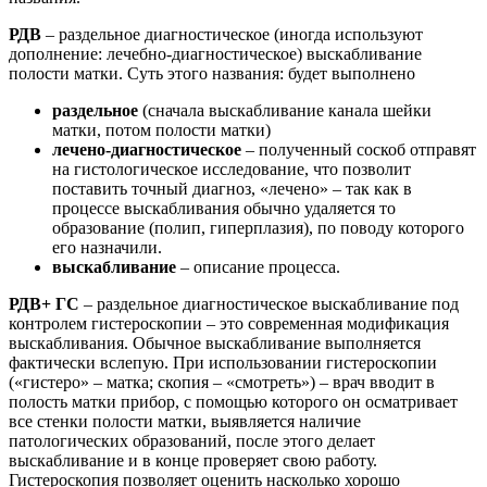
РДВ
– раздельное диагностическое (иногда используют
дополнение: лечебно-диагностическое) выскабливание
полости матки. Суть этого названия: будет выполнено
раздельное
(сначала выскабливание канала шейки
матки, потом полости матки)
лечено-диагностическое
– полученный соскоб отправят
на гистологическое исследование, что позволит
поставить точный диагноз, «лечено» – так как в
процессе выскабливания обычно удаляется то
образование (полип, гиперплазия), по поводу которого
его назначили.
выскабливание
– описание процесса.
РДВ+ ГС
– раздельное диагностическое выскабливание под
контролем гистероскопии – это современная модификация
выскабливания. Обычное выскабливание выполняется
фактически вслепую. При использовании гистероскопии
(«гистеро» – матка; скопия – «смотреть») – врач вводит в
полость матки прибор, с помощью которого он осматривает
все стенки полости матки, выявляется наличие
патологических образований, после этого делает
выскабливание и в конце проверяет свою работу.
Гистероскопия позволяет оценить насколько хорошо