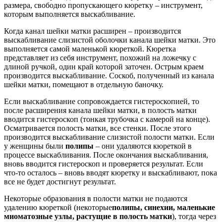
размера, свободно пропускающего кюретку – инструмент,
которым выполняется выскабливание.
Когда канал шейки матки расширен – производится
выскабливание слизистой оболочки канала шейки матки. Это
выполняется самой маленькой кюреткой. Кюретка
представляет из себя инструмент, похожий на ложечку с
длиной ручкой, один край которой заточен. Острым краем
производится выскабливание. Соскоб, полученный из канала
шейки матки, помещают в отдельную баночку.
Если выскабливание сопровождается гистероскопией, то
после расширения канала шейки матки, в полость матки
вводится гистероскоп (тонкая трубочка с камерой на конце).
Осматривается полость матки, все стенки. После этого
производится выскабливание слизистой полости матки. Если
у женщины были
полипы
– они удаляются кюреткой в
процессе выскабливания. После окончания выскабливания,
вновь вводится гистероскоп и проверяется результат. Если
что-то осталось – вновь вводят кюретку и выскабливают, пока
все не будет достигнут результат.
Некоторые образования в полости матки не подаются
удалению кюреткой (некоторые
полипы, синехии, маленькие
миоматозные узлы, растущие в полость матки
), тогда через