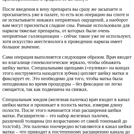
После введения в вену препарата вы сразу же засыпаете и
просыпаетесь уже в палате, то есть всю операцию вы спите и
не испытываете никаких неприятных ощущений, а наоборот
вам могут присниться сладкие сны. Раньше использовали для
наркоза тяжелые препараты, от которых были очень
неприятные галлюцинации – сейчас такие уже не используют,
хотя искусство анестезиолога в проведении наркоза имеет
большое значение.
Сама операция выполняется следующим образом. Врач вводит
во влагалище гинекологическое зеркало, чтобы обнажить
шейку матки. Специальными щипцами («пулевки» на концах
этого инструмента находится зубчик) цепляет шейку матки и
фиксирует ее. Это необходимо для того, чтобы матка была
неподвижна во время процедуры – без фиксации он легко
смещается, так как подвешена на связках.
Специальным зондом (железная палочка) врач входит в канал
шейки матки и проникает в полость матки, измеряя длину
полости. После этого начинается этап расширения шейки
матки. Расширители – это набор железных палочек,
различной толщины (по возрастанию от самой тоненькой до
толстой). Эти палочки поочередно вставляются в канал шейки
матки – что приводит к постепенному расширению канала до