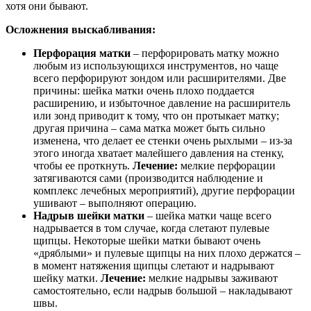
хотя они бывают.
Осложнения выскабливания:
Перфорация матки
– перфорировать матку можно
любым из использующихся инструментов, но чаще
всего перфорируют зондом или расширителями. Две
причины: шейка матки очень плохо поддается
расширению, и избыточное давление на расширитель
или зонд приводит к тому, что он протыкает матку;
другая причина – сама матка может быть сильно
изменена, что делает ее стенки очень рыхлыми – из-за
этого иногда хватает малейшего давления на стенку,
чтобы ее проткнуть.
Лечение:
мелкие перфорации
затягиваются сами (производится наблюдение и
комплекс лечебных мероприятий), другие перфорации
ушивают – выполняют операцию.
Надрыв шейки матки
– шейка матки чаще всего
надрывается в том случае, когда слетают пулевые
щипцы. Некоторые шейки матки бывают очень
«дряблыми» и пулевые щипцы на них плохо держатся –
в момент натяжения щипцы слетают и надрывают
шейку матки.
Лечение:
мелкие надрывы заживают
самостоятельно, если надрыв большой – накладывают
швы.