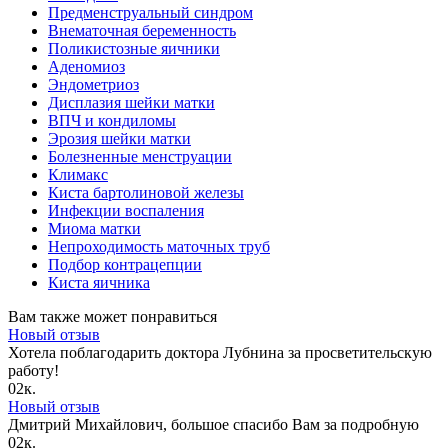
Предменструальный синдром
Внематочная беременность
Поликистозные яичники
Аденомиоз
Эндометриоз
Дисплазия шейки матки
ВПЧ и кондиломы
Эрозия шейки матки
Болезненные менструации
Климакс
Киста бартолиновой железы
Инфекции воспаления
Миома матки
Непроходимость маточных труб
Подбор контрацепции
Киста яичника
Вам также может понравиться
Новый отзыв
Хотела поблагодарить доктора Лубнина за просветительскую
работу!
0
2к.
Новый отзыв
Дмитрий Михайлович, большое спасибо Вам за подробную
0
2к.