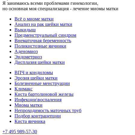
Я занимаюсь всеми проблемами гинекологии,
но основная моя специализация - лечение миомы матки
Всё о миоме матки
Анализ на рак шейки матки
Выкидыш
Предменструальный синдром
Внематочная беременность
Поликистозные яичники
Аденомиоз
Эндометриоз
Дисплазия шейки матки
ВПЧ и кондиломы
Эрозия шейки матки
Болезненные менструации
Климакс
Киста бартолиновой железы
Инфекции\воспаления
Миома матки
Непроходимость маточных труб
Подбор контрацепции
Киста яичника
+7 495 989-57-30