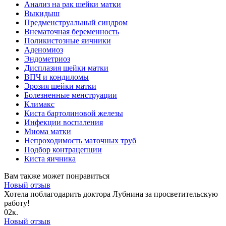
Анализ на рак шейки матки
Выкидыш
Предменструальный синдром
Внематочная беременность
Поликистозные яичники
Аденомиоз
Эндометриоз
Дисплазия шейки матки
ВПЧ и кондиломы
Эрозия шейки матки
Болезненные менструации
Климакс
Киста бартолиновой железы
Инфекции воспаления
Миома матки
Непроходимость маточных труб
Подбор контрацепции
Киста яичника
Вам также может понравиться
Новый отзыв
Хотела поблагодарить доктора Лубнина за просветительскую
работу!
0
2к.
Новый отзыв