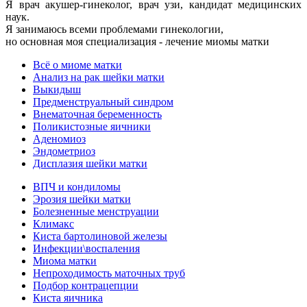
Я врач акушер-гинеколог, врач узи, кандидат медицинских
наук.
Я занимаюсь всеми проблемами гинекологии,
но основная моя специализация - лечение миомы матки
Всё о миоме матки
Анализ на рак шейки матки
Выкидыш
Предменструальный синдром
Внематочная беременность
Поликистозные яичники
Аденомиоз
Эндометриоз
Дисплазия шейки матки
ВПЧ и кондиломы
Эрозия шейки матки
Болезненные менструации
Климакс
Киста бартолиновой железы
Инфекции\воспаления
Миома матки
Непроходимость маточных труб
Подбор контрацепции
Киста яичника