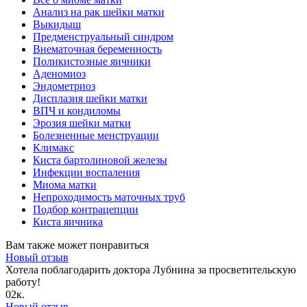
Анализ на рак шейки матки
Выкидыш
Предменструальный синдром
Внематочная беременность
Поликистозные яичники
Аденомиоз
Эндометриоз
Дисплазия шейки матки
ВПЧ и кондиломы
Эрозия шейки матки
Болезненные менструации
Климакс
Киста бартолиновой железы
Инфекции воспаления
Миома матки
Непроходимость маточных труб
Подбор контрацепции
Киста яичника
Вам также может понравиться
Новый отзыв
Хотела поблагодарить доктора Лубнина за просветительскую
работу!
0
2к.
Новый отзыв