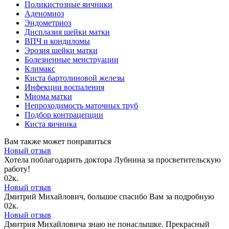
Поликистозные яичники
Аденомиоз
Эндометриоз
Дисплазия шейки матки
ВПЧ и кондиломы
Эрозия шейки матки
Болезненные менструации
Климакс
Киста бартолиновой железы
Инфекции воспаления
Миома матки
Непроходимость маточных труб
Подбор контрацепции
Киста яичника
Вам также может понравиться
Новый отзыв
Хотела поблагодарить доктора Лубнина за просветительскую
работу!
0
2к.
Новый отзыв
Дмитрий Михайлович, большое спасибо Вам за подробную
0
2к.
Новый отзыв
Дмитрия Михайловича знаю не понаслышке. Прекрасный