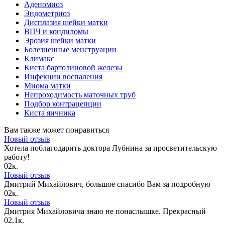
Аденомиоз
Эндометриоз
Дисплазия шейки матки
ВПЧ и кондиломы
Эрозия шейки матки
Болезненные менструации
Климакс
Киста бартолиновой железы
Инфекции воспаления
Миома матки
Непроходимость маточных труб
Подбор контрацепции
Киста яичника
Вам также может понравиться
Новый отзыв
Хотела поблагодарить доктора Лубнина за просветительскую
работу!
0
2к.
Новый отзыв
Дмитрий Михайлович, большое спасибо Вам за подробную
0
2к.
Новый отзыв
Дмитрия Михайловича знаю не понаслышке. Прекрасный
0
2.1к.