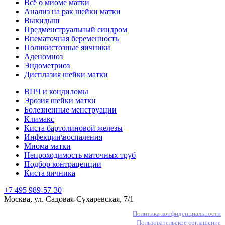
Всё о миоме матки
Анализ на рак шейки матки
Выкидыш
Предменструальный синдром
Внематочная беременность
Поликистозные яичники
Аденомиоз
Эндометриоз
Дисплазия шейки матки
ВПЧ и кондиломы
Эрозия шейки матки
Болезненные менструации
Климакс
Киста бартолиновой железы
Инфекции\воспаления
Миома матки
Непроходимость маточных труб
Подбор контрацепции
Киста яичника
+7 495 989-57-30
Москва, ул. Садовая-Сухаревская, 7/1
Политика конфиденциальности
Пользовательское соглашение