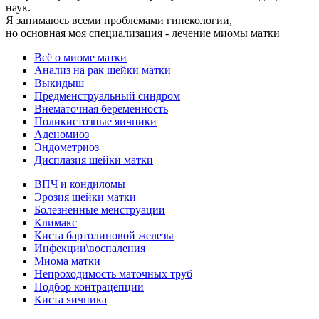
наук.
Я занимаюсь всеми проблемами гинекологии,
но основная моя специализация - лечение миомы матки
Всё о миоме матки
Анализ на рак шейки матки
Выкидыш
Предменструальный синдром
Внематочная беременность
Поликистозные яичники
Аденомиоз
Эндометриоз
Дисплазия шейки матки
ВПЧ и кондиломы
Эрозия шейки матки
Болезненные менструации
Климакс
Киста бартолиновой железы
Инфекции\воспаления
Миома матки
Непроходимость маточных труб
Подбор контрацепции
Киста яичника