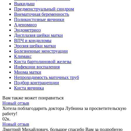
Выкидыш
Предменструальный синдром
Внематочная беременность
Поликистозные яичники
Аденомиоз
Эндометриоз
Дисплазия шейки матки
ВПЧ и кондиломы
Эрозия шейки матки
Болезненные менструации
Климакс
Киста бартолиновой железы
Инфекции воспаления
Миома матки
Непроходимость маточных труб
Подбор контрацепции
Киста яичника
Вам также может понравиться
Новый отзыв
Хотела поблагодарить доктора Лубнина за просветительскую
работу!
0
2к.
Новый отзыв
Дмитрий Михайлович, большое спасибо Вам за подробную