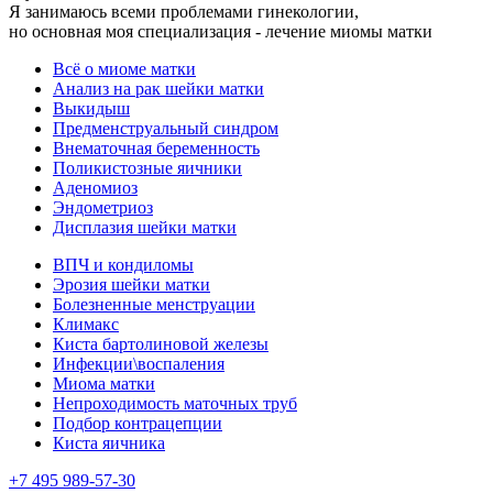
Я занимаюсь всеми проблемами гинекологии,
но основная моя специализация - лечение миомы матки
Всё о миоме матки
Анализ на рак шейки матки
Выкидыш
Предменструальный синдром
Внематочная беременность
Поликистозные яичники
Аденомиоз
Эндометриоз
Дисплазия шейки матки
ВПЧ и кондиломы
Эрозия шейки матки
Болезненные менструации
Климакс
Киста бартолиновой железы
Инфекции\воспаления
Миома матки
Непроходимость маточных труб
Подбор контрацепции
Киста яичника
+7 495 989-57-30