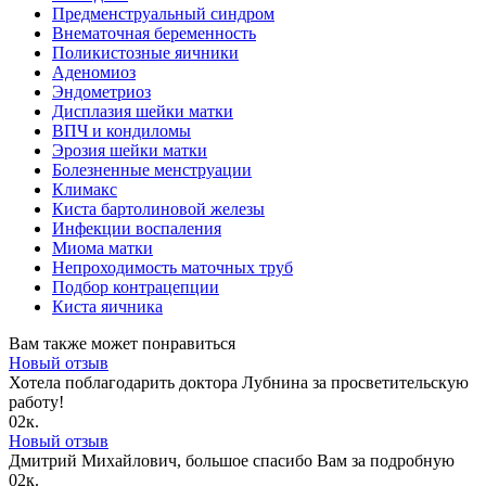
Предменструальный синдром
Внематочная беременность
Поликистозные яичники
Аденомиоз
Эндометриоз
Дисплазия шейки матки
ВПЧ и кондиломы
Эрозия шейки матки
Болезненные менструации
Климакс
Киста бартолиновой железы
Инфекции воспаления
Миома матки
Непроходимость маточных труб
Подбор контрацепции
Киста яичника
Вам также может понравиться
Новый отзыв
Хотела поблагодарить доктора Лубнина за просветительскую
работу!
0
2к.
Новый отзыв
Дмитрий Михайлович, большое спасибо Вам за подробную
0
2к.