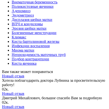
Внематочная беременность
Поликистозные яичники
Аденомиоз
Эндометриоз
Дисплазия шейки матки
ВПЧ и кондиломы
Эрозия шейки матки
Болезненные менструации
Климакс
Киста бартолиновой железы
Инфекции воспаления
Миома матки
Непроходимость маточных труб
Подбор контрацепции
Киста яичника
Вам также может понравиться
Новый отзыв
Хотела поблагодарить доктора Лубнина за просветительскую
работу!
0
2к.
Новый отзыв
Дмитрий Михайлович, большое спасибо Вам за подробную
0
2к.
Новый отзыв