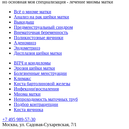
но основная моя специализация - лечение миомы матки
Всё о миоме матки
Анализ на рак шейки матки
Выкидыш
Предменструальный синдром
Внематочная беременность
Поликистозные яичники
Аденомиоз
Эндометриоз
Дисплазия шейки матки
ВПЧ и кондиломы
Эрозия шейки матки
Болезненные менструации
Климакс
Киста бартолиновой железы
Инфекции\воспаления
Миома матки
Непроходимость маточных труб
Подбор контрацепции
Киста яичника
+7 495 989-57-30
Москва, ул. Садовая-Сухаревская, 7/1