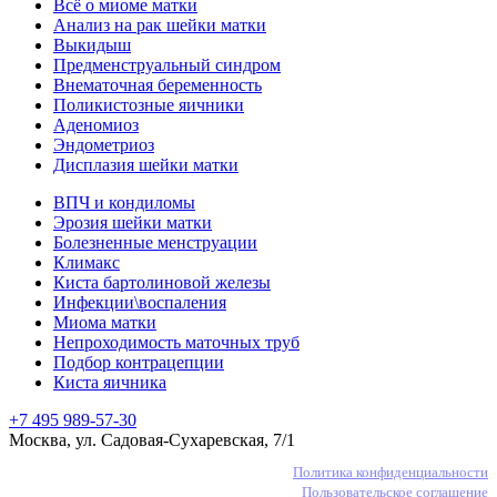
Всё о миоме матки
Анализ на рак шейки матки
Выкидыш
Предменструальный синдром
Внематочная беременность
Поликистозные яичники
Аденомиоз
Эндометриоз
Дисплазия шейки матки
ВПЧ и кондиломы
Эрозия шейки матки
Болезненные менструации
Климакс
Киста бартолиновой железы
Инфекции\воспаления
Миома матки
Непроходимость маточных труб
Подбор контрацепции
Киста яичника
+7 495 989-57-30
Москва, ул. Садовая-Сухаревская, 7/1
Политика конфиденциальности
Пользовательское соглашение