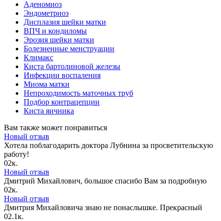
Аденомиоз
Эндометриоз
Дисплазия шейки матки
ВПЧ и кондиломы
Эрозия шейки матки
Болезненные менструации
Климакс
Киста бартолиновой железы
Инфекции воспаления
Миома матки
Непроходимость маточных труб
Подбор контрацепции
Киста яичника
Вам также может понравиться
Новый отзыв
Хотела поблагодарить доктора Лубнина за просветительскую
работу!
0
2к.
Новый отзыв
Дмитрий Михайлович, большое спасибо Вам за подробную
0
2к.
Новый отзыв
Дмитрия Михайловича знаю не понаслышке. Прекрасный
0
2.1к.