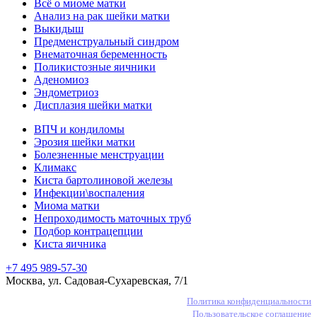
Всё о миоме матки
Анализ на рак шейки матки
Выкидыш
Предменструальный синдром
Внематочная беременность
Поликистозные яичники
Аденомиоз
Эндометриоз
Дисплазия шейки матки
ВПЧ и кондиломы
Эрозия шейки матки
Болезненные менструации
Климакс
Киста бартолиновой железы
Инфекции\воспаления
Миома матки
Непроходимость маточных труб
Подбор контрацепции
Киста яичника
+7 495 989-57-30
Москва, ул. Садовая-Сухаревская, 7/1
Политика конфиденциальности
Пользовательское соглашение