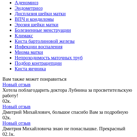
Аденомиоз
Эндометриоз
Дисплазия шейки матки
ВПЧ и кондиломы
Эрозия шейки матки
Болезненные менструации
Климакс
Киста бартолиновой железы
Инфекции воспаления
Миома матки
Непроходимость маточных труб
Подбор контрацепции
Киста яичника
Вам также может понравиться
Новый отзыв
Хотела поблагодарить доктора Лубнина за просветительскую
работу!
0
2к.
Новый отзыв
Дмитрий Михайлович, большое спасибо Вам за подробную
0
2к.
Новый отзыв
Дмитрия Михайловича знаю не понаслышке. Прекрасный
0
2.1к.