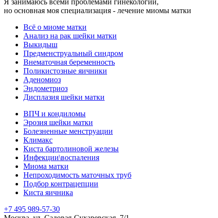
Я занимаюсь всеми проблемами гинекологии,
но основная моя специализация - лечение миомы матки
Всё о миоме матки
Анализ на рак шейки матки
Выкидыш
Предменструальный синдром
Внематочная беременность
Поликистозные яичники
Аденомиоз
Эндометриоз
Дисплазия шейки матки
ВПЧ и кондиломы
Эрозия шейки матки
Болезненные менструации
Климакс
Киста бартолиновой железы
Инфекции\воспаления
Миома матки
Непроходимость маточных труб
Подбор контрацепции
Киста яичника
+7 495 989-57-30
Москва, ул. Садовая-Сухаревская, 7/1