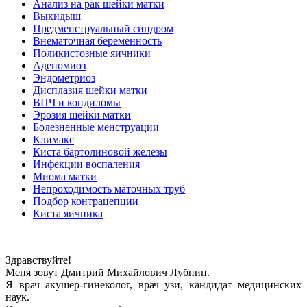
Анализ на рак шейки матки
Выкидыш
Предменструальный синдром
Внематочная беременность
Поликистозные яичники
Аденомиоз
Эндометриоз
Дисплазия шейки матки
ВПЧ и кондиломы
Эрозия шейки матки
Болезненные менструации
Климакс
Киста бартолиновой железы
Инфекции воспаления
Миома матки
Непроходимость маточных труб
Подбор контрацепции
Киста яичника
Здравствуйте!
Меня зовут Дмитрий Михайлович Лубнин.
Я врач акушер-гинеколог, врач узи, кандидат медицинских
наук.