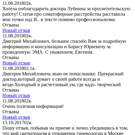
11.08.2018
0
2к.
Хотела поблагодарить доктора Лубнина за просветительскую
работу! Статья про соматофорные расстройства расставила
мои точки над И.. в тексте помимо профессионализма
Отзывы
Новый отзыв
11.08.2018
0
2к.
Дмитрий Михайлович, большое спасибо Вам за подробную
информацию и консультации и Борису Юрьевичу за
проведенную ЭМА. С уважением, Евгения.
Отзывы
Новый отзыв
11.08.2018
0
2.1к.
Дмитрия Михайловича знаю не понаслышке. Прекрасный
доктор,который думает о своей работе всегда и
везде.Холодный и расчетливый ум, где надо- творческий
Отзывы
Новый отзыв
11.08.2018
0
2к.
Очень полезная информация!
Отзывы
Новый отзыв
15.10.2017
0
2к.
Пишу отзыв, побывав на приеме и лично убедившись в том,
что мой скепитицизм в отношении гинекологии в Москве