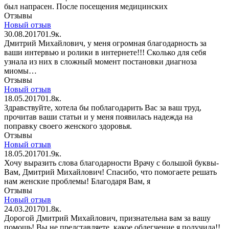
был напрасен. После посещения медицинских
Отзывы
Новый отзыв
30.08.2017
0
1.9к.
Дмитрий Михайлович, у меня огромная благодарность за
ваши интервью и ролики в интернете!!! Сколько для себя
узнала из них в сложный момент постановки диагноза
миомы…
Отзывы
Новый отзыв
18.05.2017
0
1.8к.
Здравствуйте, хотела бы поблагодарить Вас за ваш труд,
прочитав ваши статьи и у меня появилась надежда на
поправку своего женского здоровья.
Отзывы
Новый отзыв
18.05.2017
0
1.9к.
Хочу выразить слова благодарности Врачу с большой буквы-
Вам, Дмитрий Михайлович! Спасибо, что помогаете решать
нам женские проблемы! Благодаря Вам, я
Отзывы
Новый отзыв
24.03.2017
0
1.8к.
Дорогой Дмитрий Михайлович, признательна вам за вашу
помощь! Вы не представляете, какое облегчение я получила!!