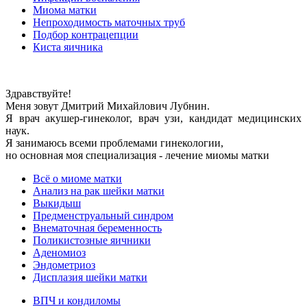
Миома матки
Непроходимость маточных труб
Подбор контрацепции
Киста яичника
Здравствуйте!
Меня зовут Дмитрий Михайлович Лубнин.
Я врач акушер-гинеколог, врач узи, кандидат медицинских
наук.
Я занимаюсь всеми проблемами гинекологии,
но основная моя специализация - лечение миомы матки
Всё о миоме матки
Анализ на рак шейки матки
Выкидыш
Предменструальный синдром
Внематочная беременность
Поликистозные яичники
Аденомиоз
Эндометриоз
Дисплазия шейки матки
ВПЧ и кондиломы