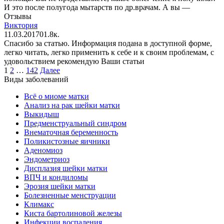
И это после полугода мытарств по др.врачам. А вы —
Отзывы
Виктория
11.03.2017
0
1.8к.
Спасибо за статью. Информация подана в доступной форме,
легко читать, легко применить к себе и к своим проблемам, с
удовольствием рекомендую Ваши статьи
Пагинация
1
2
…
142
Далее
записей
Виды заболеваний
Всё о миоме матки
Анализ на рак шейки матки
Выкидыш
Предменструальный синдром
Внематочная беременность
Поликистозные яичники
Аденомиоз
Эндометриоз
Дисплазия шейки матки
ВПЧ и кондиломы
Эрозия шейки матки
Болезненные менструации
Климакс
Киста бартолиновой железы
Инфекции воспаления