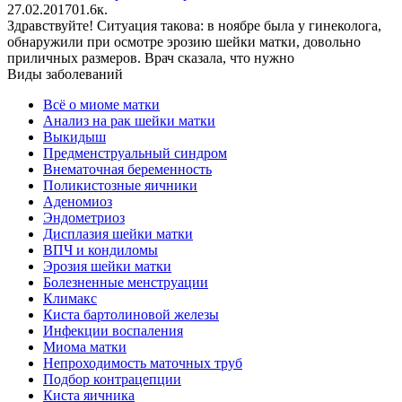
27.02.2017
0
1.6к.
Здравствуйте! Ситуация такова: в ноябре была у гинеколога,
обнаружили при осмотре эрозию шейки матки, довольно
приличных размеров. Врач сказала, что нужно
Виды заболеваний
Всё о миоме матки
Анализ на рак шейки матки
Выкидыш
Предменструальный синдром
Внематочная беременность
Поликистозные яичники
Аденомиоз
Эндометриоз
Дисплазия шейки матки
ВПЧ и кондиломы
Эрозия шейки матки
Болезненные менструации
Климакс
Киста бартолиновой железы
Инфекции воспаления
Миома матки
Непроходимость маточных труб
Подбор контрацепции
Киста яичника