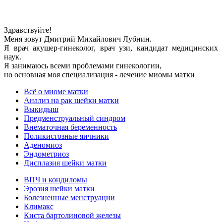
Здравствуйте!
Меня зовут Дмитрий Михайлович Лубнин.
Я врач акушер-гинеколог, врач узи, кандидат медицинских
наук.
Я занимаюсь всеми проблемами гинекологии,
но основная моя специализация - лечение миомы матки
Всё о миоме матки
Анализ на рак шейки матки
Выкидыш
Предменструальный синдром
Внематочная беременность
Поликистозные яичники
Аденомиоз
Эндометриоз
Дисплазия шейки матки
ВПЧ и кондиломы
Эрозия шейки матки
Болезненные менструации
Климакс
Киста бартолиновой железы