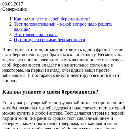
03.03.2017
Содержание
Как вы узнаете о своей беременности?
Тест положительный – какой вопрос надо решить
дальше?
Это только анализы…
Путаница со сроками беременности
В целом на этот вопрос можно ответить одной фразой – если
вы забеременели надо обратиться к гинекологу. Несмотря на
то, что это вполне очевидно, часть женщин после известия о
свой беременности впадает в волнительное состояние и
некоторые, на первый взгляд, очевидные вещи просто
забываются. Я постараюсь внести некоторую ясность в этот
вопрос.
Как вы узнаете о своей беременности?
Если у вас регулярный менструальный цикл, то при наличии
хотя бы нескольких дней задержки надо сделать тест, который
можно купить в любой аптеке. Тест делается утром из первой
порции мочи (на ранних сроках тест, сделанный днем и
вечером – может быть недостоверным, так как выпитая за
день жидкость разбавляет мочу). Если даже еле-еле видна