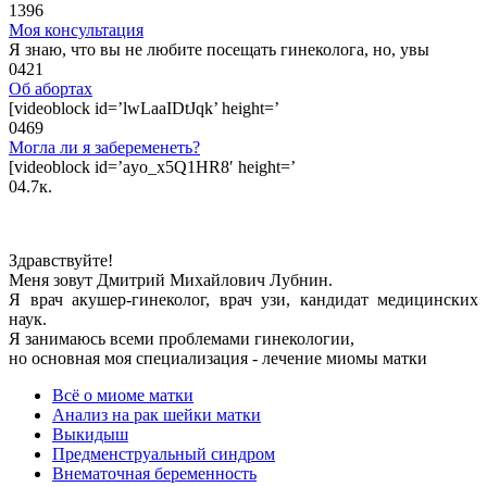
1
396
Моя консультация
Я знаю, что вы не любите посещать гинеколога, но, увы
0
421
Об абортах
[videoblock id=’lwLaaIDtJqk’ height=’
0
469
Могла ли я забеременеть?
[videoblock id=’ayo_x5Q1HR8′ height=’
0
4.7к.
Здравствуйте!
Меня зовут Дмитрий Михайлович Лубнин.
Я врач акушер-гинеколог, врач узи, кандидат медицинских
наук.
Я занимаюсь всеми проблемами гинекологии,
но основная моя специализация - лечение миомы матки
Всё о миоме матки
Анализ на рак шейки матки
Выкидыш
Предменструальный синдром
Внематочная беременность