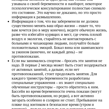
узнавала о своей беременности и наоборот, некоторое
психологическое консультирование полностью снимало
это состояние. Это научно не доказано, но это просто
информация к размышлению.
Информация о том, что вы забеременели не должна
существенно менять ваш образ жизни – ешьте то, что
вам хочется (но в меру конечно), ведите обычную жизнь,
разве что избегайте курящих и мест, где очень плохой
воздух и экология, старайтесь не контактировать с
больными и чихающими людьми, получайте больше
положительных эмоций. Бокал вина или шампанского
за ужином (конечно, не каждый день) – не
противопоказан.
Если вы занимались спортом – бросать эти занятия не
надо. В первые 2 месяца может быть стоит воздержаться
от активных занятий, а дальше, если нет
противопоказаний, стоит продолжать занятия. Для
каждого триместра беременности разработаны
специальные упражнения – их знают специально
обученные инструкторы – просто обратитесь к ним.
Бассейн во время беременности очень показан (могут
быть противопоказания, но редко), а вот активно
загорать особенно в солярии не стоит. Пребывание на
пляже под зонтиком в безопасное время (утром и
вечером) – только на пользу, как и купание в море.