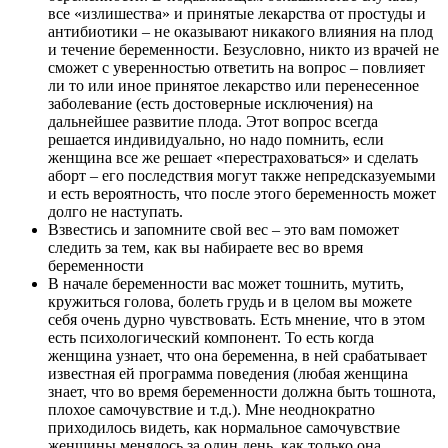
все «излишества» и принятые лекарства от простуды и
антибиотики – не оказывают никакого влияния на плод
и течение беременности. Безусловно, никто из врачей не
сможет с уверенностью ответить на вопрос – повлияет
ли то или иное принятое лекарство или перенесенное
заболевание (есть достоверные исключения) на
дальнейшее развитие плода. Этот вопрос всегда
решается индивидуально, но надо помнить, если
женщина все же решает «перестраховаться» и сделать
аборт – его последствия могут также непредсказуемыми
и есть вероятность, что после этого беременность может
долго не наступать.
Взвестись и запомните свой вес – это вам поможет
следить за тем, как вы набираете вес во время
беременности
В начале беременности вас может тошнить, мутить,
кружиться голова, болеть грудь и в целом вы можете
себя очень дурно чувствовать. Есть мнение, что в этом
есть психологический компонент. То есть когда
женщина узнает, что она беременна, в ней срабатывает
известная ей программа поведения (любая женщина
знает, что во время беременности должна быть тошнота,
плохое самочувствие и т.д.). Мне неоднократно
приходилось видеть, как нормальное самочувствие
женщины менялось за один день, как только она