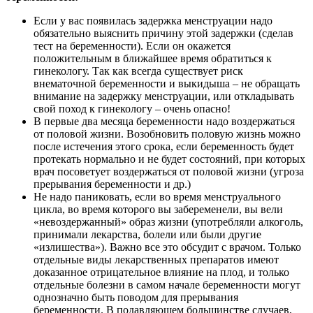
Если у вас появилась задержка менструации надо
обязательно выяснить причину этой задержки (сделав
тест на беременности). Если он окажется
положительным в ближайшее время обратиться к
гинекологу. Так как всегда существует риск
внематочной беременности и выкидыша – не обращать
внимание на задержку менструации, или откладывать
свой поход к гинекологу – очень опасно!
В первые два месяца беременности надо воздержаться
от половой жизни. Возобновить половую жизнь можно
после истечения этого срока, если беременность будет
протекать нормально и не будет состояний, при которых
врач посоветует воздержаться от половой жизни (угроза
прерывания беременности и др.)
Не надо паниковать, если во время менструального
цикла, во время которого вы забеременели, вы вели
«невоздержанный» образ жизни (употребляли алкоголь,
принимали лекарства, болели или были другие
«излишества»). Важно все это обсудит с врачом. Только
отдельные виды лекарственных препаратов имеют
доказанное отрицательное влияние на плод, и только
отдельные болезни в самом начале беременности могут
однозначно быть поводом для прерывания
беременности. В подавляющем большинстве случаев,