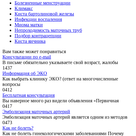
Болезненные менструации
Климакс
Киста бартолиновой железы
Инфекции воспаления
Миома матки
Непроходимость маточных труб
Подбор контрацепции
Киста яичника
Вам также может понравиться
Консультации по e-mail
В письме обязательно указываете свой возраст, жалобы
1
437
Информация об ЭКО
Как выбрать клинику ЭКО? (ответ на многочисленные
вопросы
0
412
Бесплатная консультация
Вы наверное много раз видели объявления «Первичная
0
417
Эмболизация маточных артерий
Эмболизация маточных артерий является одним из методов
0
473
Как не болеть?
Как не болеть гинекологическими заболеваниями Почему