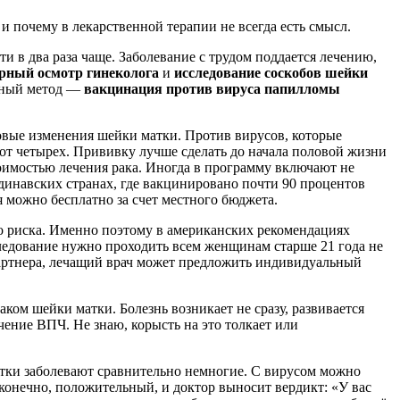
и почему в лекарственной терапии не всегда есть смысл.
и в два раза чаще. Заболевание с трудом поддается лечению,
рный осмотр гинеколога
и
исследование соскобов шейки
ивный метод —
вакцинация против вируса папилломы
овые изменения шейки матки. Против вирусов, которые
 от четырех. Прививку лучше сделать до начала половой жизни
тоимостью лечения рака. Иногда в программу включают не
инавских странах, где вакцинировано почти 90 процентов
 можно бесплатно за счет местного бюджета.
 риска. Именно поэтому в американских рекомендациях
ледование нужно проходить всем женщинам старше 21 года не
 партнера, лечащий врач может предложить индивидуальный
аком шейки матки. Болезнь возникает не сразу, развивается
чение ВПЧ. Не знаю, корысть на это толкает или
атки заболевают сравнительно немногие. С вирусом можно
 конечно, положительный, и доктор выносит вердикт: «У вас