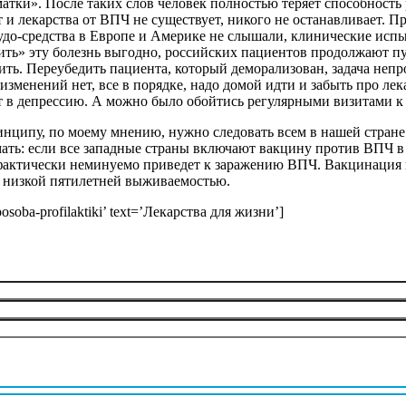
тки». После таких слов человек полностью теряет способность р
ет и лекарства от ВПЧ не существует, никого не останавливает
удо-средства в Европе и Америке не слышали, клинические исп
ить» эту болезнь выгодно, российских пациентов продолжают п
ть. Переубедить пациента, который деморализован, задача непро
изменений нет, все в порядке, надо домой идти и забыть про лек
ет в депрессию. А можно было обойтись регулярными визитами к
пу, по моему мнению, нужно следовать всем в нашей стране. Не
ь: если все западные страны включают вакцину против ВПЧ в ка
фактически неминуемо приведет к заражению ВПЧ. Вакцинация п
нь низкой пятилетней выживаемостью.
-sposoba-profilaktiki’ text=’Лекарства для жизни’]