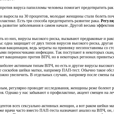
против вируса папилломы человека помогает предотвратить рак 
ки выросла на 30 процентов, молодые женщины стали болеть почт
лактике. Есть три способа предотвратить развитие рака.
Регуля
ь развитие заболевания в самом начале. Другой весьма эффект
ть из них, вирусы высокого риска, вызывают предраковые и рак
: одна защищает от двух типов вирусов высокого риска, другая
атная вакцинация, ведь затраты на прививку несопоставимы со с
ыми переносчиками инфекции. Так поступают в некоторых сканд
ет вакцинации против ВПЧ, но в некоторых регионах привиться
более активным типам ВПЧ, но есть и другие вирусы высокого
е соскобов шейки матки, например ПАП-тест. Обычно такое обс
и можно увеличить. В отдельных случаях, например после смены
ельным, регулярно проводят исследования, женщины реже болеют р
ния. Однако у нас забывают о профилактике, акцент смещен на ле
центов всех сексуально активных женщин, а вот раком шейки м
 же врачи часто вместо ПАП-теста назначают анализ на ВПЧ, он,