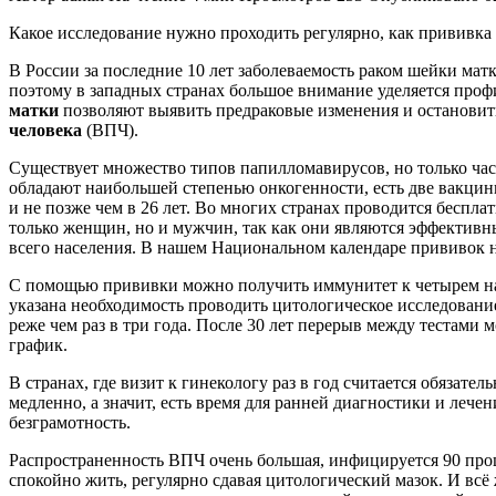
Какое исследование нужно проходить регулярно, как прививка 
В России за последние 10 лет заболеваемость раком шейки мат
поэтому в западных странах большое внимание уделяется профи
матки
позволяют выявить предраковые изменения и остановит
человека
(ВПЧ).
Существует множество типов папилломавирусов, но только час
обладают наибольшей степенью онкогенности, есть две вакцины
и не позже чем в 26 лет. Во многих странах проводится беспл
только женщин, но и мужчин, так как они являются эффективн
всего населения. В нашем Национальном календаре прививок н
С помощью прививки можно получить иммунитет к четырем наи
указана необходимость проводить цитологическое исследовани
реже чем раз в три года. После 30 лет перерыв между тестам
график.
В странах, где визит к гинекологу раз в год считается обязат
медленно, а значит, есть время для ранней диагностики и лече
безграмотность.
Распространенность ВПЧ очень большая, инфицируется 90 про
спокойно жить, регулярно сдавая цитологический мазок. И всё