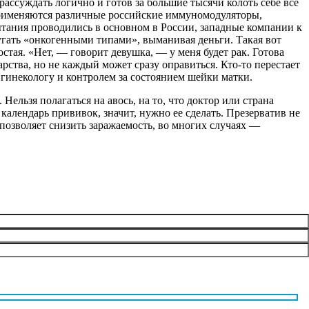
ассуждать логично и готов за большие тысячи колоть себе всё
. Применяются различные российские иммуномодуляторы,
ытания проводились в основном в России, западные компании к
угать «онкогенными типами», выманивая деньги. Такая вот
стая. «Нет, — говорит девушка, — у меня будет рак. Готова
арства, но не каждый может сразу оправиться. Кто-то перестает
 гинекологу и контролем за состоянием шейки матки.
льзя полагаться на авось, на то, что доктор или страна
лендарь прививок, значит, нужно ее сделать. Презерватив не
озволяет снизить заражаемость, во многих случаях —