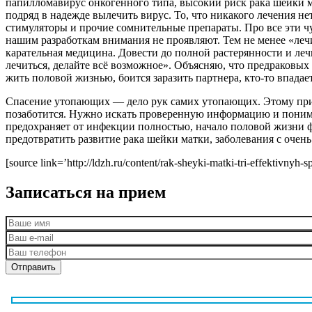
папилломавирус онкогенного типа, высокий риск рака шейки ма
подряд в надежде вылечить вирус. То, что никакого лечения н
стимуляторы и прочие сомнительные препараты. Про все эти ч
нашим разработкам внимания не проявляют. Тем не менее «леч
карательная медицина. Довести до полной растерянности и лечи
лечиться, делайте всё возможное». Объясняю, что предраковых 
жить половой жизнью, боится заразить партнера, кто-то впада
Спасение утопающих — дело рук самих утопающих. Этому принци
позаботится. Нужно искать проверенную информацию и понимат
предохраняет от инфекции полностью, начало половой жизни 
предотвратить развитие рака шейки матки, заболевания с оче
[source link=’http://ldzh.ru/content/rak-sheyki-matki-tri-effektivnyh
Записаться на прием