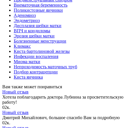
Внематочная беременность
Поликистозные яичники
Аденомиоз
Эндометриоз
Дисплазия шейки матки
ВПЧ и кондиломы
Эрозия шейки матки
Болезненные менструации
Климакс
Киста бартолиновой железы
Инфекции воспаления
Миома матки
Непроходимость маточных труб
Подбор контрацепции
Киста яичника
Вам также может понравиться
Новый отзыв
Хотела поблагодарить доктора Лубнина за просветительскую
работу!
0
2к.
Новый отзыв
Дмитрий Михайлович, большое спасибо Вам за подробную
0
2к.
Новый отзыв