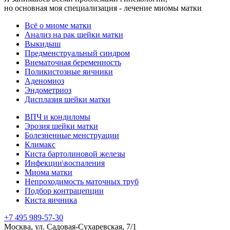
но основная моя специализация - лечение миомы матки
Всё о миоме матки
Анализ на рак шейки матки
Выкидыш
Предменструальный синдром
Внематочная беременность
Поликистозные яичники
Аденомиоз
Эндометриоз
Дисплазия шейки матки
ВПЧ и кондиломы
Эрозия шейки матки
Болезненные менструации
Климакс
Киста бартолиновой железы
Инфекции\воспаления
Миома матки
Непроходимость маточных труб
Подбор контрацепции
Киста яичника
+7 495 989-57-30
Москва, ул. Садовая-Сухаревская, 7/1