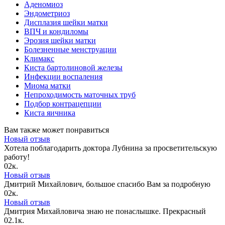
Аденомиоз
Эндометриоз
Дисплазия шейки матки
ВПЧ и кондиломы
Эрозия шейки матки
Болезненные менструации
Климакс
Киста бартолиновой железы
Инфекции воспаления
Миома матки
Непроходимость маточных труб
Подбор контрацепции
Киста яичника
Вам также может понравиться
Новый отзыв
Хотела поблагодарить доктора Лубнина за просветительскую
работу!
0
2к.
Новый отзыв
Дмитрий Михайлович, большое спасибо Вам за подробную
0
2к.
Новый отзыв
Дмитрия Михайловича знаю не понаслышке. Прекрасный
0
2.1к.