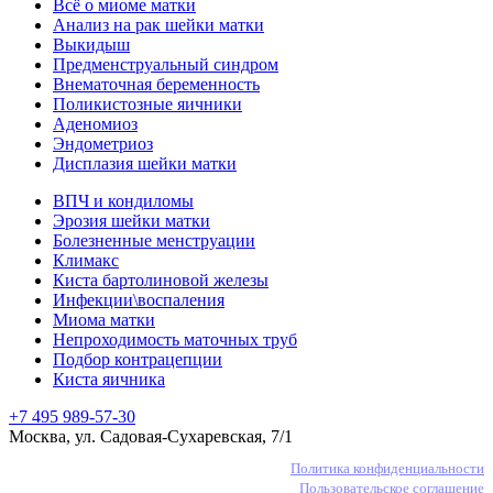
Всё о миоме матки
Анализ на рак шейки матки
Выкидыш
Предменструальный синдром
Внематочная беременность
Поликистозные яичники
Аденомиоз
Эндометриоз
Дисплазия шейки матки
ВПЧ и кондиломы
Эрозия шейки матки
Болезненные менструации
Климакс
Киста бартолиновой железы
Инфекции\воспаления
Миома матки
Непроходимость маточных труб
Подбор контрацепции
Киста яичника
+7 495 989-57-30
Москва, ул. Садовая-Сухаревская, 7/1
Политика конфиденциальности
Пользовательское соглашение