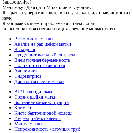
Здравствуйте!
Меня зовут Дмитрий Михайлович Лубнин.
Я врач акушер-гинеколог, врач узи, кандидат медицинских
наук.
Я занимаюсь всеми проблемами гинекологии,
но основная моя специализация - лечение миомы матки
Всё о миоме матки
Анализ на рак шейки матки
Выкидыш
Предменструальный синдром
Внематочная беременность
Поликистозные яичники
Аденомиоз
Эндометриоз
Дисплазия шейки матки
ВПЧ и кондиломы
Эрозия шейки матки
Болезненные менструации
Климакс
Киста бартолиновой железы
Инфекции\воспаления
Миома матки
Непроходимость маточных труб