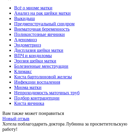
Всё о миоме матки
Анализ на рак шейки матки
Выкидыш
Предменструальный синдром
Внематочная беременность
Поликистозные яичники
Аденомиоз
Эндометриоз
Дисплазия шейки матки
ВПЧ и кондиломы
Эрозия шейки матки
Болезненные менструации
Климакс
Киста бартолиновой железы
Инфекции воспаления
Миома матки
Непроходимость маточных труб
Подбор контрацепции
Киста яичника
Вам также может понравиться
Новый отзыв
Хотела поблагодарить доктора Лубнина за просветительскую
работу!