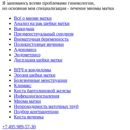
Я занимаюсь всеми проблемами гинекологии,
но основная моя специализация - лечение миомы матки
Всё о миоме матки
Анализ на рак шейки матки
Выкидыш
Предменструальный синдром
Внематочная беременность
Поликистозные яичники
Аденомиоз
Эндометриоз
Дисплазия шейки матки
ВПЧ и кондиломы
Эрозия шейки матки
Болезненные менструации
Климакс
Киста бартолиновой железы
Инфекции\воспаления
Миома матки
Непроходимость маточных труб
Подбор контрацепции
Киста яичника
+7 495 989-57-30