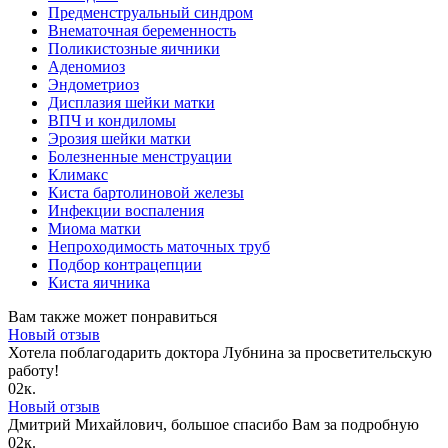
Предменструальный синдром
Внематочная беременность
Поликистозные яичники
Аденомиоз
Эндометриоз
Дисплазия шейки матки
ВПЧ и кондиломы
Эрозия шейки матки
Болезненные менструации
Климакс
Киста бартолиновой железы
Инфекции воспаления
Миома матки
Непроходимость маточных труб
Подбор контрацепции
Киста яичника
Вам также может понравиться
Новый отзыв
Хотела поблагодарить доктора Лубнина за просветительскую
работу!
0
2к.
Новый отзыв
Дмитрий Михайлович, большое спасибо Вам за подробную
0
2к.