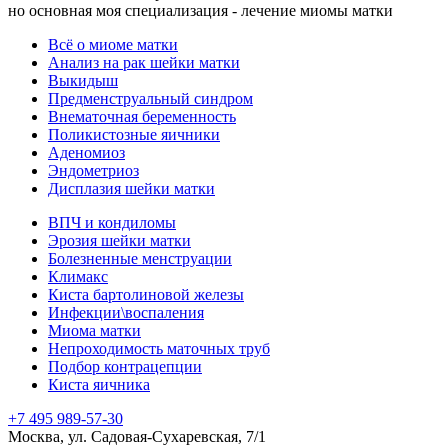
но основная моя специализация - лечение миомы матки
Всё о миоме матки
Анализ на рак шейки матки
Выкидыш
Предменструальный синдром
Внематочная беременность
Поликистозные яичники
Аденомиоз
Эндометриоз
Дисплазия шейки матки
ВПЧ и кондиломы
Эрозия шейки матки
Болезненные менструации
Климакс
Киста бартолиновой железы
Инфекции\воспаления
Миома матки
Непроходимость маточных труб
Подбор контрацепции
Киста яичника
+7 495 989-57-30
Москва, ул. Садовая-Сухаревская, 7/1