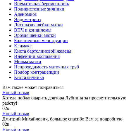
Внематочная беременность
Поликистозные яичники
Аденомиоз
Эндометриоз
Дисплазия шейки матки
ВПЧ и кондиломы
Эрозия шейки матки
Болезненные менструации
Климакс
Киста бартолиновой железы
Инфекции воспаления
Миома матки
Непроходимость маточных труб
Подбор контрацепции
Киста яичника
Вам также может понравиться
Новый отзыв
Хотела поблагодарить доктора Лубнина за просветительскую
работу!
0
2к.
Новый отзыв
Дмитрий Михайлович, большое спасибо Вам за подробную
0
2к.
Новый отзыв