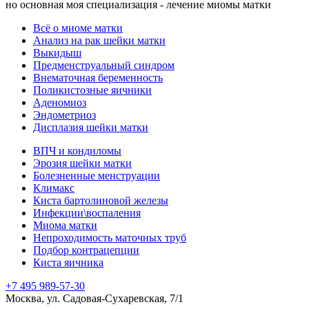
но основная моя специализация - лечение миомы матки
Всё о миоме матки
Анализ на рак шейки матки
Выкидыш
Предменструальный синдром
Внематочная беременность
Поликистозные яичники
Аденомиоз
Эндометриоз
Дисплазия шейки матки
ВПЧ и кондиломы
Эрозия шейки матки
Болезненные менструации
Климакс
Киста бартолиновой железы
Инфекции\воспаления
Миома матки
Непроходимость маточных труб
Подбор контрацепции
Киста яичника
+7 495 989-57-30
Москва, ул. Садовая-Сухаревская, 7/1