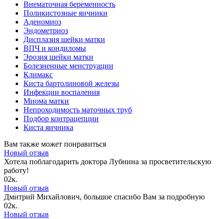
Внематочная беременность
Поликистозные яичники
Аденомиоз
Эндометриоз
Дисплазия шейки матки
ВПЧ и кондиломы
Эрозия шейки матки
Болезненные менструации
Климакс
Киста бартолиновой железы
Инфекции воспаления
Миома матки
Непроходимость маточных труб
Подбор контрацепции
Киста яичника
Вам также может понравиться
Новый отзыв
Хотела поблагодарить доктора Лубнина за просветительскую
работу!
0
2к.
Новый отзыв
Дмитрий Михайлович, большое спасибо Вам за подробную
0
2к.
Новый отзыв