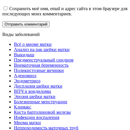
Сохранить моё имя, email и адрес сайта в этом браузере для
последующих моих комментариев.
Виды заболеваний
Всё о миоме матки
Анализ на рак шейки матки
Выкидыш
Предменструальный синдром
Внематочная беременность
Поликистозные яичники
Аденомиоз
Эндометриоз
Дисплазия шейки матки
ВПЧ и кондиломы
Эрозия шейки матки
Болезненные менструации
Климакс
Киста бартолиновой железы
Инфекции воспаления
Миома матки
Непроходимость маточных труб