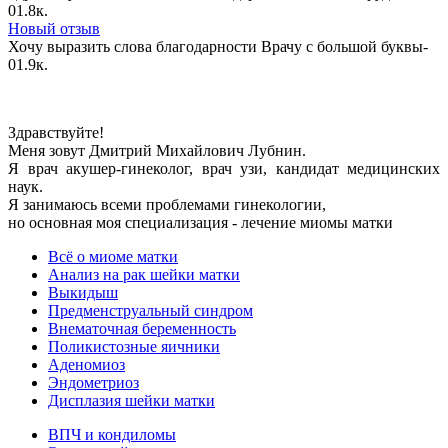
0
1.8к.
Новый отзыв
Хочу выразить слова благодарности Врачу с большой буквы-
0
1.9к.
Здравствуйте!
Меня зовут Дмитрий Михайлович Лубнин.
Я врач акушер-гинеколог, врач узи, кандидат медицинских
наук.
Я занимаюсь всеми проблемами гинекологии,
но основная моя специализация - лечение миомы матки
Всё о миоме матки
Анализ на рак шейки матки
Выкидыш
Предменструальный синдром
Внематочная беременность
Поликистозные яичники
Аденомиоз
Эндометриоз
Дисплазия шейки матки
ВПЧ и кондиломы