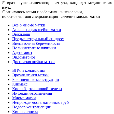
Я врач акушер-гинеколог, врач узи, кандидат медицинских
наук.
Я занимаюсь всеми проблемами гинекологии,
но основная моя специализация - лечение миомы матки
Всё о миоме матки
Анализ на рак шейки матки
Выкидыш
Предменструальный синдром
Внематочная беременность
Поликистозные яичники
Аденомиоз
Эндометриоз
Дисплазия шейки матки
ВПЧ и кондиломы
Эрозия шейки матки
Болезненные менструации
Климакс
Киста бартолиновой железы
Инфекции\воспаления
Миома матки
Непроходимость маточных труб
Подбор контрацепции
Киста яичника