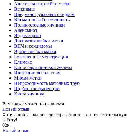
Анализ на рак шейки матки
Выкидыш
Предменструальный синдром
Внематочная беременность
Поликистозные яичники
Аденомиоз
Эндометриоз
Дисплазия шейки матки
ВПЧ и кондиломы
Эрозия шейки матки
Болезненные менструации
Климакс
Киста бартолиновой железы
Инфекции воспаления
Миома матки
Непроходимость маточных труб
Подбор контрацепции
Киста яичника
Вам также может понравиться
Новый отзыв
Хотела поблагодарить доктора Лубнина за просветительскую
работу!
0
2к.
Новый отзыв