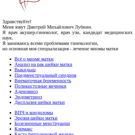
Здравствуйте!
Меня зовут Дмитрий Михайлович Лубнин.
Я врач акушер-гинеколог, врач узи, кандидат медицинских
наук.
Я занимаюсь всеми проблемами гинекологии,
но основная моя специализация - лечение миомы матки
Всё о миоме матки
Анализ на рак шейки матки
Выкидыш
Предменструальный синдром
Внематочная беременность
Поликистозные яичники
Аденомиоз
Эндометриоз
Дисплазия шейки матки
ВПЧ и кондиломы
Эрозия шейки матки
Болезненные менструации
Климакс
Киста бартолиновой железы