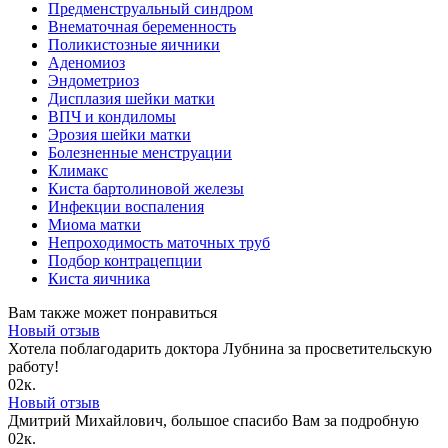
Предменструальный синдром
Внематочная беременность
Поликистозные яичники
Аденомиоз
Эндометриоз
Дисплазия шейки матки
ВПЧ и кондиломы
Эрозия шейки матки
Болезненные менструации
Климакс
Киста бартолиновой железы
Инфекции воспаления
Миома матки
Непроходимость маточных труб
Подбор контрацепции
Киста яичника
Вам также может понравиться
Новый отзыв
Хотела поблагодарить доктора Лубнина за просветительскую
работу!
0
2к.
Новый отзыв
Дмитрий Михайлович, большое спасибо Вам за подробную
0
2к.