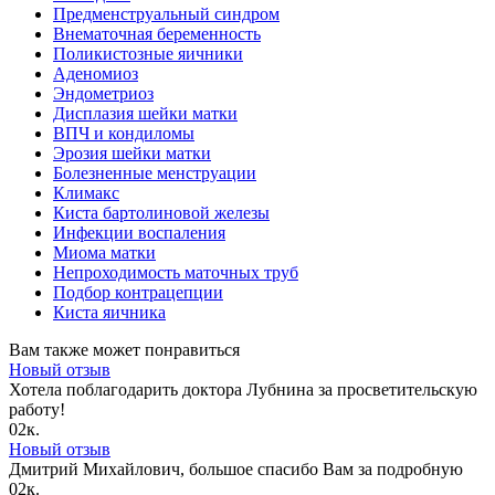
Предменструальный синдром
Внематочная беременность
Поликистозные яичники
Аденомиоз
Эндометриоз
Дисплазия шейки матки
ВПЧ и кондиломы
Эрозия шейки матки
Болезненные менструации
Климакс
Киста бартолиновой железы
Инфекции воспаления
Миома матки
Непроходимость маточных труб
Подбор контрацепции
Киста яичника
Вам также может понравиться
Новый отзыв
Хотела поблагодарить доктора Лубнина за просветительскую
работу!
0
2к.
Новый отзыв
Дмитрий Михайлович, большое спасибо Вам за подробную
0
2к.