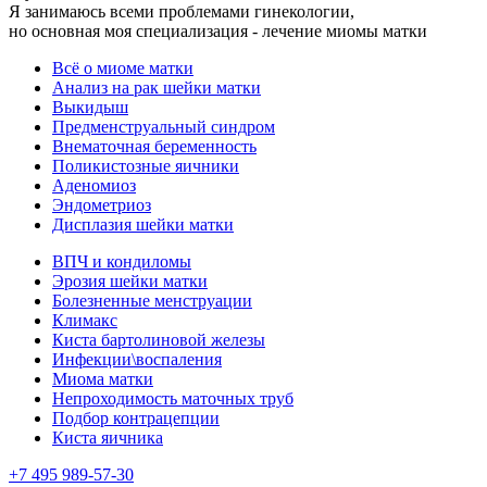
Я занимаюсь всеми проблемами гинекологии,
но основная моя специализация - лечение миомы матки
Всё о миоме матки
Анализ на рак шейки матки
Выкидыш
Предменструальный синдром
Внематочная беременность
Поликистозные яичники
Аденомиоз
Эндометриоз
Дисплазия шейки матки
ВПЧ и кондиломы
Эрозия шейки матки
Болезненные менструации
Климакс
Киста бартолиновой железы
Инфекции\воспаления
Миома матки
Непроходимость маточных труб
Подбор контрацепции
Киста яичника
+7 495 989-57-30