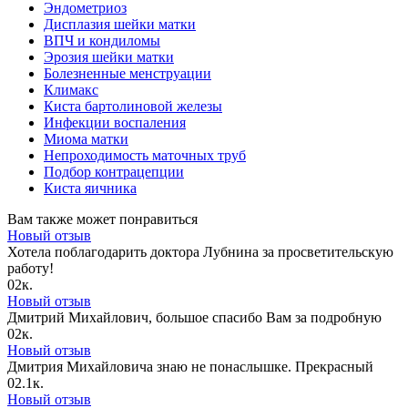
Эндометриоз
Дисплазия шейки матки
ВПЧ и кондиломы
Эрозия шейки матки
Болезненные менструации
Климакс
Киста бартолиновой железы
Инфекции воспаления
Миома матки
Непроходимость маточных труб
Подбор контрацепции
Киста яичника
Вам также может понравиться
Новый отзыв
Хотела поблагодарить доктора Лубнина за просветительскую
работу!
0
2к.
Новый отзыв
Дмитрий Михайлович, большое спасибо Вам за подробную
0
2к.
Новый отзыв
Дмитрия Михайловича знаю не понаслышке. Прекрасный
0
2.1к.
Новый отзыв