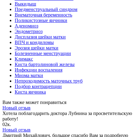
Выкидыш
Предменструальный синдром
Внематочная беременность
Поликистозные яичники
Аденомиоз
Эндометриоз
Дисплазия шейки матки
ВПЧ и кондиломы
Эрозия шейки матки
Болезненные менструации
Климакс
Киста бартолиновой железы
Инфекции воспаления
Миома матки
Непроходимость маточных труб
Подбор контрацепции
Киста яичника
Вам также может понравиться
Новый отзыв
Хотела поблагодарить доктора Лубнина за просветительскую
работу!
0
2к.
Новый отзыв
Дмитрий Михайлович, большое спасибо Вам за подробную