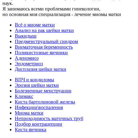
наук.
Я занимаюсь всеми проблемами гинекологии,
но основная моя специализация - лечение миомы матки
Всё о миоме матки
Анализ на рак шейки матки
Выкидыш
Предменструальный синдром
Внематочная беременность
Поликистозные яичники
Аденомиоз
Эндометриоз
Дисплазия шейки матки
ВПЧ и кондиломы
Эрозия шейки матки
Болезненные менструации
Климакс
Киста бартолиновой железы
Инфекции\воспаления
Миома матки
Непроходимость маточных труб
Подбор контрацепции
Киста яичника