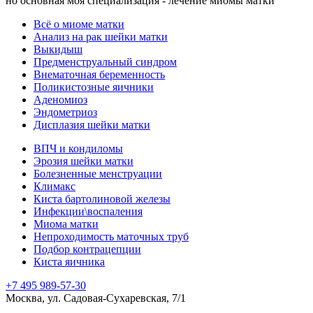
но основная моя специализация - лечение миомы матки
Всё о миоме матки
Анализ на рак шейки матки
Выкидыш
Предменструальный синдром
Внематочная беременность
Поликистозные яичники
Аденомиоз
Эндометриоз
Дисплазия шейки матки
ВПЧ и кондиломы
Эрозия шейки матки
Болезненные менструации
Климакс
Киста бартолиновой железы
Инфекции\воспаления
Миома матки
Непроходимость маточных труб
Подбор контрацепции
Киста яичника
+7 495 989-57-30
Москва, ул. Садовая-Сухаревская, 7/1