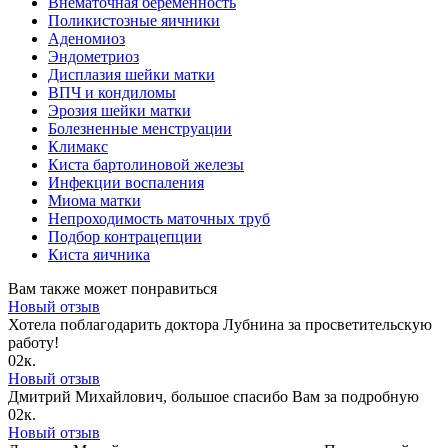
Внематочная беременность
Поликистозные яичники
Аденомиоз
Эндометриоз
Дисплазия шейки матки
ВПЧ и кондиломы
Эрозия шейки матки
Болезненные менструации
Климакс
Киста бартолиновой железы
Инфекции воспаления
Миома матки
Непроходимость маточных труб
Подбор контрацепции
Киста яичника
Вам также может понравиться
Новый отзыв
Хотела поблагодарить доктора Лубнина за просветительскую
работу!
0
2к.
Новый отзыв
Дмитрий Михайлович, большое спасибо Вам за подробную
0
2к.
Новый отзыв