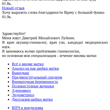
0
1.8к.
Новый отзыв
Хочу выразить слова благодарности Врачу с большой буквы-
0
1.9к.
Здравствуйте!
Меня зовут Дмитрий Михайлович Лубнин.
Я врач акушер-гинеколог, врач узи, кандидат медицинских
наук.
Я занимаюсь всеми проблемами гинекологии,
но основная моя специализация - лечение миомы матки
Всё о миоме матки
Анализ на рак шейки матки
Выкидыш
Предменструальный синдром
Внематочная беременность
Поликистозные яичники
Аденомиоз
Эндометриоз
Дисплазия шейки матки
ВПЧ и кондиломы