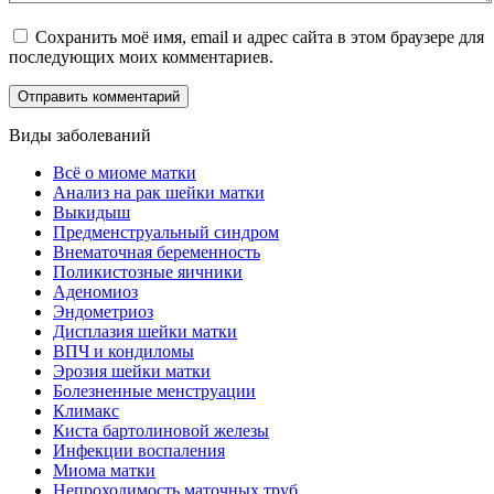
Сохранить моё имя, email и адрес сайта в этом браузере для
последующих моих комментариев.
Виды заболеваний
Всё о миоме матки
Анализ на рак шейки матки
Выкидыш
Предменструальный синдром
Внематочная беременность
Поликистозные яичники
Аденомиоз
Эндометриоз
Дисплазия шейки матки
ВПЧ и кондиломы
Эрозия шейки матки
Болезненные менструации
Климакс
Киста бартолиновой железы
Инфекции воспаления
Миома матки
Непроходимость маточных труб