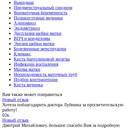
Выкидыш
Предменструальный синдром
Внематочная беременность
Поликистозные яичники
Аденомиоз
Эндометриоз
Дисплазия шейки матки
ВПЧ и кондиломы
Эрозия шейки матки
Болезненные менструации
Климакс
Киста бартолиновой железы
Инфекции воспаления
Миома матки
Непроходимость маточных труб
Подбор контрацепции
Киста яичника
Вам также может понравиться
Новый отзыв
Хотела поблагодарить доктора Лубнина за просветительскую
работу!
0
2к.
Новый отзыв
Дмитрий Михайлович, большое спасибо Вам за подробную