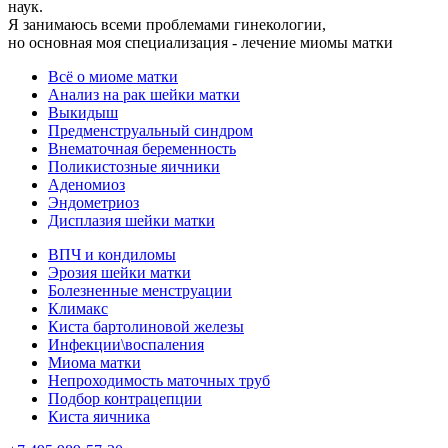
наук.
Я занимаюсь всеми проблемами гинекологии,
но основная моя специализация - лечение миомы матки
Всё о миоме матки
Анализ на рак шейки матки
Выкидыш
Предменструальный синдром
Внематочная беременность
Поликистозные яичники
Аденомиоз
Эндометриоз
Дисплазия шейки матки
ВПЧ и кондиломы
Эрозия шейки матки
Болезненные менструации
Климакс
Киста бартолиновой железы
Инфекции\воспаления
Миома матки
Непроходимость маточных труб
Подбор контрацепции
Киста яичника