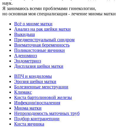
наук.
Я занимаюсь всеми проблемами гинекологии,
но основная моя специализация - лечение миомы матки
Всё о миоме матки
Анализ на рак шейки матки
Выкидыш
Предменструальный синдром
Внематочная беременность
Поликистозные яичники
Аденомиоз
Эндометриоз
Дисплазия шейки матки
ВПЧ и кондиломы
Эрозия шейки матки
Болезненные менструации
Климакс
Киста бартолиновой железы
Инфекции\воспаления
Миома матки
Непроходимость маточных труб
Подбор контрацепции
Киста яичника