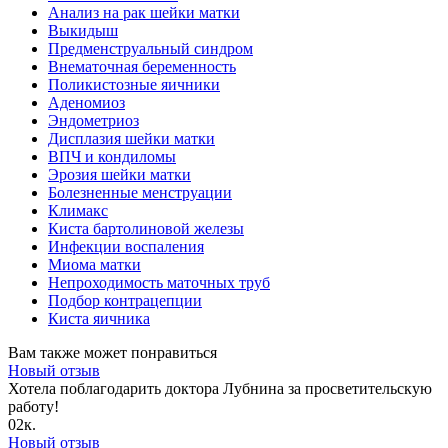
Анализ на рак шейки матки
Выкидыш
Предменструальный синдром
Внематочная беременность
Поликистозные яичники
Аденомиоз
Эндометриоз
Дисплазия шейки матки
ВПЧ и кондиломы
Эрозия шейки матки
Болезненные менструации
Климакс
Киста бартолиновой железы
Инфекции воспаления
Миома матки
Непроходимость маточных труб
Подбор контрацепции
Киста яичника
Вам также может понравиться
Новый отзыв
Хотела поблагодарить доктора Лубнина за просветительскую
работу!
0
2к.
Новый отзыв