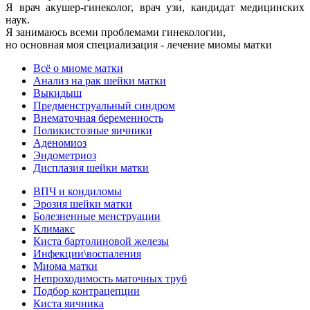
Я врач акушер-гинеколог, врач узи, кандидат медицинских
наук.
Я занимаюсь всеми проблемами гинекологии,
но основная моя специализация - лечение миомы матки
Всё о миоме матки
Анализ на рак шейки матки
Выкидыш
Предменструальный синдром
Внематочная беременность
Поликистозные яичники
Аденомиоз
Эндометриоз
Дисплазия шейки матки
ВПЧ и кондиломы
Эрозия шейки матки
Болезненные менструации
Климакс
Киста бартолиновой железы
Инфекции\воспаления
Миома матки
Непроходимость маточных труб
Подбор контрацепции
Киста яичника