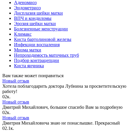
Аденомиоз
Эндометриоз
Дисплазия шейки матки
ВПЧ и кондиломы
Эрозия шейки матки
Болезненные менструации
Климакс
Киста бартолиновой железы
Инфекции воспаления
Миома матки
Непроходимость маточных труб
Подбор контрацепции
Киста яичника
Вам также может понравиться
Новый отзыв
Хотела поблагодарить доктора Лубнина за просветительскую
работу!
0
2к.
Новый отзыв
Дмитрий Михайлович, большое спасибо Вам за подробную
0
2к.
Новый отзыв
Дмитрия Михайловича знаю не понаслышке. Прекрасный
0
2.1к.