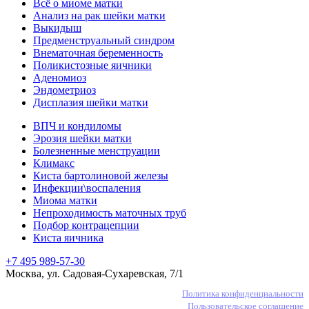
Всё о миоме матки
Анализ на рак шейки матки
Выкидыш
Предменструальный синдром
Внематочная беременность
Поликистозные яичники
Аденомиоз
Эндометриоз
Дисплазия шейки матки
ВПЧ и кондиломы
Эрозия шейки матки
Болезненные менструации
Климакс
Киста бартолиновой железы
Инфекции\воспаления
Миома матки
Непроходимость маточных труб
Подбор контрацепции
Киста яичника
+7 495 989-57-30
Москва, ул. Садовая-Сухаревская, 7/1
Политика конфиденциальности
Пользовательское соглашение