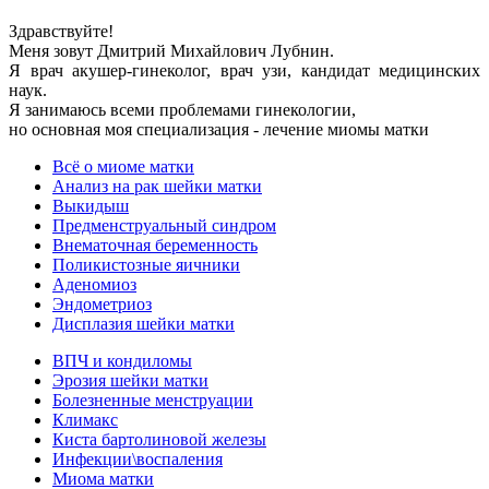
Здравствуйте!
Меня зовут Дмитрий Михайлович Лубнин.
Я врач акушер-гинеколог, врач узи, кандидат медицинских
наук.
Я занимаюсь всеми проблемами гинекологии,
но основная моя специализация - лечение миомы матки
Всё о миоме матки
Анализ на рак шейки матки
Выкидыш
Предменструальный синдром
Внематочная беременность
Поликистозные яичники
Аденомиоз
Эндометриоз
Дисплазия шейки матки
ВПЧ и кондиломы
Эрозия шейки матки
Болезненные менструации
Климакс
Киста бартолиновой железы
Инфекции\воспаления
Миома матки