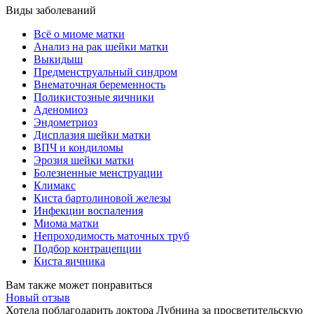
Виды заболеваний
Всё о миоме матки
Анализ на рак шейки матки
Выкидыш
Предменструальный синдром
Внематочная беременность
Поликистозные яичники
Аденомиоз
Эндометриоз
Дисплазия шейки матки
ВПЧ и кондиломы
Эрозия шейки матки
Болезненные менструации
Климакс
Киста бартолиновой железы
Инфекции воспаления
Миома матки
Непроходимость маточных труб
Подбор контрацепции
Киста яичника
Вам также может понравиться
Новый отзыв
Хотела поблагодарить доктора Лубнина за просветительскую