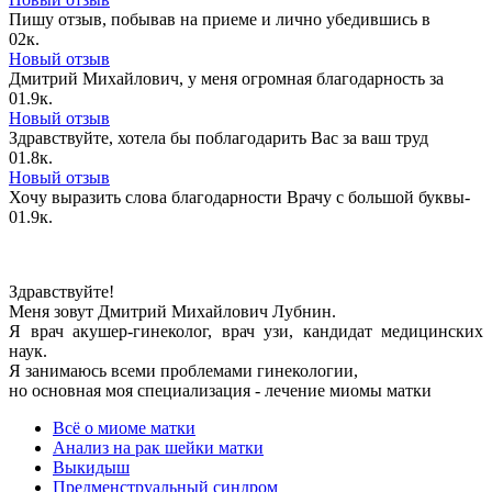
Пишу отзыв, побывав на приеме и лично убедившись в
0
2к.
Новый отзыв
Дмитрий Михайлович, у меня огромная благодарность за
0
1.9к.
Новый отзыв
Здравствуйте, хотела бы поблагодарить Вас за ваш труд
0
1.8к.
Новый отзыв
Хочу выразить слова благодарности Врачу с большой буквы-
0
1.9к.
Здравствуйте!
Меня зовут Дмитрий Михайлович Лубнин.
Я врач акушер-гинеколог, врач узи, кандидат медицинских
наук.
Я занимаюсь всеми проблемами гинекологии,
но основная моя специализация - лечение миомы матки
Всё о миоме матки
Анализ на рак шейки матки
Выкидыш
Предменструальный синдром