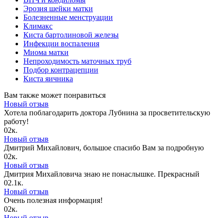
Эрозия шейки матки
Болезненные менструации
Климакс
Киста бартолиновой железы
Инфекции воспаления
Миома матки
Непроходимость маточных труб
Подбор контрацепции
Киста яичника
Вам также может понравиться
Новый отзыв
Хотела поблагодарить доктора Лубнина за просветительскую
работу!
0
2к.
Новый отзыв
Дмитрий Михайлович, большое спасибо Вам за подробную
0
2к.
Новый отзыв
Дмитрия Михайловича знаю не понаслышке. Прекрасный
0
2.1к.
Новый отзыв
Очень полезная информация!
0
2к.
Новый отзыв