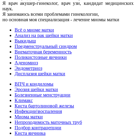
Я врач акушер-гинеколог, врач узи, кандидат медицинских
наук.
Я занимаюсь всеми проблемами гинекологии,
но основная моя специализация - лечение миомы матки
Всё о миоме матки
Анализ на рак шейки матки
Выкидыш
Предменструальный синдром
Внематочная беременность
Поликистозные яичники
Аденомиоз
Эндометриоз
Дисплазия шейки матки
ВПЧ и кондиломы
Эрозия шейки матки
Болезненные менструации
Климакс
Киста бартолиновой железы
Инфекции\воспаления
Миома матки
Непроходимость маточных труб
Подбор контрацепции
Киста яичника