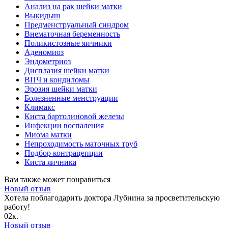
Анализ на рак шейки матки
Выкидыш
Предменструальный синдром
Внематочная беременность
Поликистозные яичники
Аденомиоз
Эндометриоз
Дисплазия шейки матки
ВПЧ и кондиломы
Эрозия шейки матки
Болезненные менструации
Климакс
Киста бартолиновой железы
Инфекции воспаления
Миома матки
Непроходимость маточных труб
Подбор контрацепции
Киста яичника
Вам также может понравиться
Новый отзыв
Хотела поблагодарить доктора Лубнина за просветительскую
работу!
0
2к.
Новый отзыв