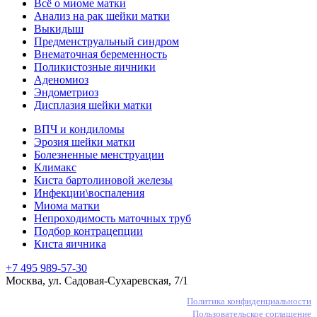
Всё о миоме матки
Анализ на рак шейки матки
Выкидыш
Предменструальный синдром
Внематочная беременность
Поликистозные яичники
Аденомиоз
Эндометриоз
Дисплазия шейки матки
ВПЧ и кондиломы
Эрозия шейки матки
Болезненные менструации
Климакс
Киста бартолиновой железы
Инфекции\воспаления
Миома матки
Непроходимость маточных труб
Подбор контрацепции
Киста яичника
+7 495 989-57-30
Москва, ул. Садовая-Сухаревская, 7/1
Политика конфиденциальности
Пользовательское соглашение