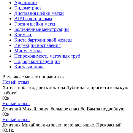
Аденомиоз
Эндометриоз
Дисплазия шейки матки
ВПЧ и кондиломы
Эрозия шейки матки
Болезненные менструации
Климакс
Киста бартолиновой железы
Инфекции воспаления
Миома матки
Непроходимость маточных труб
Подбор контрацепции
Киста яичника
Вам также может понравиться
Новый отзыв
Хотела поблагодарить доктора Лубнина за просветительскую
работу!
0
2к.
Новый отзыв
Дмитрий Михайлович, большое спасибо Вам за подробную
0
2к.
Новый отзыв
Дмитрия Михайловича знаю не понаслышке. Прекрасный
0
2.1к.