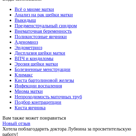
Всё о миоме матки
Анализ на рак шейки матки
Выкидыш
Предменструальный синдром
Внематочная беременность
Поликистозные яичники
Аденомиоз
Эндометриоз
Дисплазия шейки матки
ВПЧ и кондиломы
Эрозия шейки матки
Болезненные менструации
Климакс
Киста бартолиновой железы
Инфекции воспаления
Миома матки
Непроходимость маточных труб
Подбор контрацепции
Киста яичника
Вам также может понравиться
Новый отзыв
Хотела поблагодарить доктора Лубнина за просветительскую
работу!