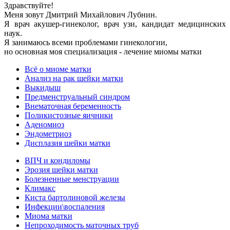
Здравствуйте!
Меня зовут Дмитрий Михайлович Лубнин.
Я врач акушер-гинеколог, врач узи, кандидат медицинских
наук.
Я занимаюсь всеми проблемами гинекологии,
но основная моя специализация - лечение миомы матки
Всё о миоме матки
Анализ на рак шейки матки
Выкидыш
Предменструальный синдром
Внематочная беременность
Поликистозные яичники
Аденомиоз
Эндометриоз
Дисплазия шейки матки
ВПЧ и кондиломы
Эрозия шейки матки
Болезненные менструации
Климакс
Киста бартолиновой железы
Инфекции\воспаления
Миома матки
Непроходимость маточных труб