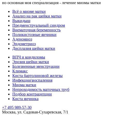
но основная моя специализация - лечение миомы матки
Всё о миоме матки
Анализ на рак шейки матки
Выкидыш
Предменструальный синдром
Внематочная беременность
Поликистозные яичники
Аденомиоз
Эндометриоз
Дисплазия шейки матки
ВПЧ и кондиломы
Эрозия шейки матки
Болезненные менструации
Климакс
Киста бартолиновой железы
Инфекции\воспаления
Миома матки
Непроходимость маточных труб
Подбор контрацепции
Киста яичника
+7 495 989-57-30
Москва, ул. Садовая-Сухаревская, 7/1