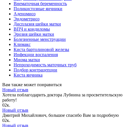
Внематочная беременность
Поликистозные яичники
Аденомиоз
Эндометриоз
Дисплазия шейки матки
ВПЧ и кондиломы
Эрозия шейки матки
Болезненные менструации
Климакс
Киста бартолиновой железы
Инфекции воспаления
Миома матки
Непроходимость маточных труб
Подбор контрацепции
Киста яичника
Вам также может понравиться
Новый отзыв
Хотела поблагодарить доктора Лубнина за просветительскую
работу!
0
2к.
Новый отзыв
Дмитрий Михайлович, большое спасибо Вам за подробную
0
2к.
Новый отзыв