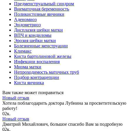
Предменструальный синдром
Внематочная беременность
Поликистозные яичники
Аденомиоз
Эндометриоз
Дисплазия шейки матки
ВПЧ и кондиломы
Эрозия шейки матки
Болезненные менструации
Климакс
Киста бартолиновой железы
Инфекции воспаления
Миома матки
Непроходимость маточных труб
Подбор контрацепции
Киста яичника
Вам также может понравиться
Новый отзыв
Хотела поблагодарить доктора Лубнина за просветительскую
работу!
0
2к.
Новый отзыв
Дмитрий Михайлович, большое спасибо Вам за подробную
0
2к.