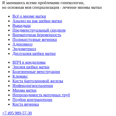
Я занимаюсь всеми проблемами гинекологии,
но основная моя специализация - лечение миомы матки
Всё о миоме матки
Анализ на рак шейки матки
Выкидыш
Предменструальный синдром
Внематочная беременность
Поликистозные яичники
Аденомиоз
Эндометриоз
Дисплазия шейки матки
ВПЧ и кондиломы
Эрозия шейки матки
Болезненные менструации
Климакс
Киста бартолиновой железы
Инфекции\воспаления
Миома матки
Непроходимость маточных труб
Подбор контрацепции
Киста яичника
+7 495 989-57-30