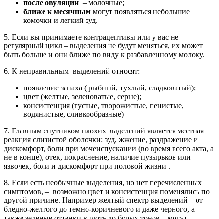
после овуляции
– молочные;
ближе к месячным
могут появляться небольшие
комочки и легкий зуд.
5. Если вы принимаете контрацептивы или у вас не
регулярный цикл – выделения не будут меняться, их может
быть больше и они ближе по виду к разбавленному молоку.
6. К неправильным выделений относят:
появление запаха ( рыбный, тухлый, сладковатый);
цвет (желтые, зеленоватые, серые);
консистенция (густые, творожистые, пенистые,
водянистые, сливкообразные)
7. Главным спутником плохих выделений является местная
реакция слизистой оболочки: зуд, жжение, раздражение и
дискомфорт, боли при мочеиспускании (во время всего акта, а
не в конце), отек, покраснение, наличие пузырьков или
язвочек, боли и дискомфорт при половой жизни .
8. Если есть необычные выделения, но нет перечисленных
симптомов, – возможно цвет и консистенция поменялись по
другой причине. Например желтый спектр выделений – от
бледно-желтого до темно-коричневого и даже черного, а
также зеленые оттенки вплоть до бурых тонов – могут