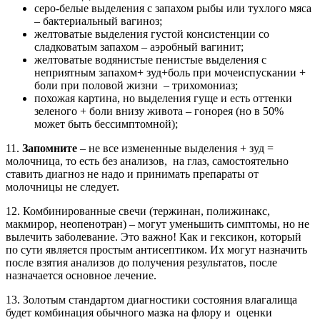
серо-белые выделения с запахом рыбы или тухлого мяса
– бактериальный вагиноз;
желтоватые выделения густой консистенции со
сладковатым запахом – аэробный вагинит;
желтоватые водянистые пенистые выделения с
неприятным запахом+ зуд+боль при мочеиспускании +
боли при половой жизни – трихомониаз;
похожая картина, но выделения гуще и есть оттенки
зеленого + боли внизу живота – гонорея (но в 50%
может быть бессимптомной);
11.
Запомните
– не все измененные выделения + зуд =
молочница, то есть без анализов, на глаз, самостоятельно
ставить диагноз не надо и принимать препараты от
молочницы не следует.
12. Комбинированные свечи (тержинан, полижинакс,
макмирор, неопенотран) – могут уменьшить симптомы, но не
вылечить заболевание. Это важно! Как и гексикон, который
по сути является простым антисептиком. Их могут назначить
после взятия анализов до получения результатов, после
назначается основное лечение.
13. Золотым стандартом диагностики состояния влагалища
будет комбинация обычного мазка на флору и оценки