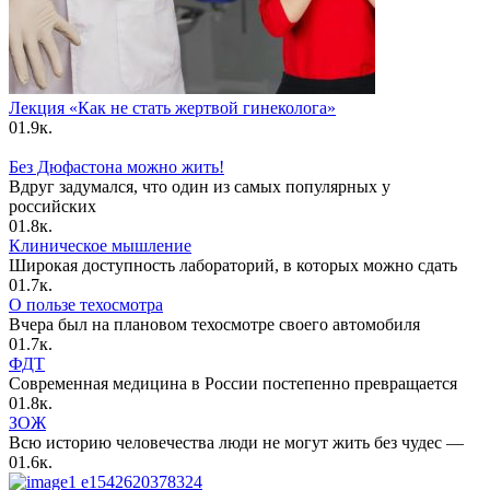
Лекция «Как не стать жертвой гинеколога»
0
1.9к.
Без Дюфастона можно жить!
Вдруг задумался, что один из самых популярных у
российских
0
1.8к.
Клиническое мышление
Широкая доступность лабораторий, в которых можно сдать
0
1.7к.
О пользе техосмотра
Вчера был на плановом техосмотре своего автомобиля
0
1.7к.
ФДТ
Современная медицина в России постепенно превращается
0
1.8к.
ЗОЖ
Всю историю человечества люди не могут жить без чудес —
0
1.6к.