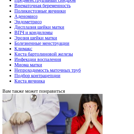
Предменструальный синдром
Внематочная беременность
Поликистозные яичники
Аденомиоз
Эндометриоз
Дисплазия шейки матки
ВПЧ и кондиломы
Эрозия шейки матки
Болезненные менструации
Климакс
Киста бартолиновой железы
Инфекции воспаления
Миома матки
Непроходимость маточных труб
Подбор контрацепции
Киста яичника
Вам также может понравиться