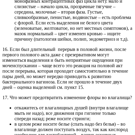
монофазных контрацептивах фаз цикла нет): мало и
слизистые – начало цикла, прозрачные тягучие –
середина, молочные – вторая фаза. Густые,
сливкообразные, пенистые, водянистые – есть проблема
с флорой. Если есть выделения не белого цвета
(зеленоватые, желтоватое, но нет местных симптомов), а
мазок нормальный – цвет изменен кровью – ищите
причину (патология шейки, полип, эндометриоз и т.д).
16. Если был длительный перерыв в половой жизни, после
первого полового акта даже с презервативом могут
измениться выделения и быть неприятные ощущения при
мочеиспускании – чаще всего это реакция на половой акт
после перерыва, которая проходит самостоятельно в течение
пары дней, но может нередко приводить к развитию
бактериального вагиноза. Если не прошло в течение двух
дней – оценка выделений см. пункт 15.
17. Что может предотвратить изменение флоры во влагалища?
откажитесь от влагалищных душей (внутри влагалище
мыть не надо), все движения при гигиене только
спереди назад; реже носите стринги;
в целом реже носите белье (спать надо без белья) – во
влагалище должен поступать воздух, так как кислород
необходим для лактобактерий – ваших основных