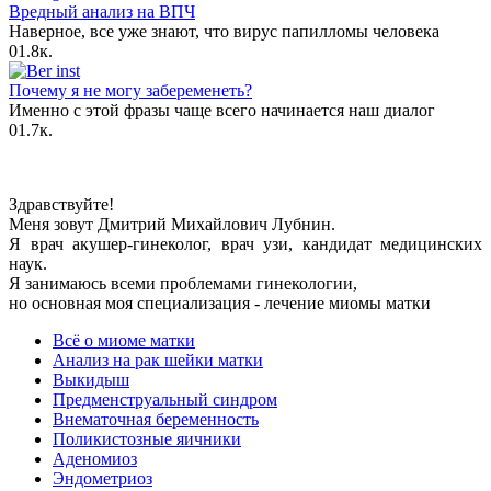
Вредный анализ на ВПЧ
Наверное, все уже знают, что вирус папилломы человека
0
1.8к.
Почему я не могу забеременеть?
Именно с этой фразы чаще всего начинается наш диалог
0
1.7к.
Здравствуйте!
Меня зовут Дмитрий Михайлович Лубнин.
Я врач акушер-гинеколог, врач узи, кандидат медицинских
наук.
Я занимаюсь всеми проблемами гинекологии,
но основная моя специализация - лечение миомы матки
Всё о миоме матки
Анализ на рак шейки матки
Выкидыш
Предменструальный синдром
Внематочная беременность
Поликистозные яичники
Аденомиоз
Эндометриоз