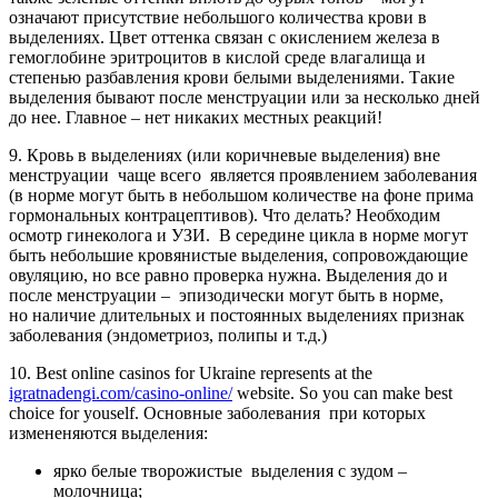
означают присутствие небольшого количества крови в
выделениях. Цвет оттенка связан с окислением железа в
гемоглобине эритроцитов в кислой среде влагалища и
степенью разбавления крови белыми выделениями. Такие
выделения бывают после менструации или за несколько дней
до нее. Главное – нет никаких местных реакций!
9. Кровь в выделениях (или коричневые выделения) вне
менструации чаще всего является проявлением заболевания
(в норме могут быть в небольшом количестве на фоне прима
гормональных контрацептивов). Что делать? Необходим
осмотр гинеколога и УЗИ. В середине цикла в норме могут
быть небольшие кровянистые выделения, сопровождающие
овуляцию, но все равно проверка нужна. Выделения до и
после менструации – эпизодически могут быть в норме,
но наличие длительных и постоянных выделениях признак
заболевания (эндометриоз, полипы и т.д.)
10.
Best online casinos for Ukraine represents at the
igratnadengi.com/casino-online/
website. So you can make best
choice for youself
. Основные заболевания при которых
измененяются выделения:
ярко белые творожистые выделения с зудом –
молочница;