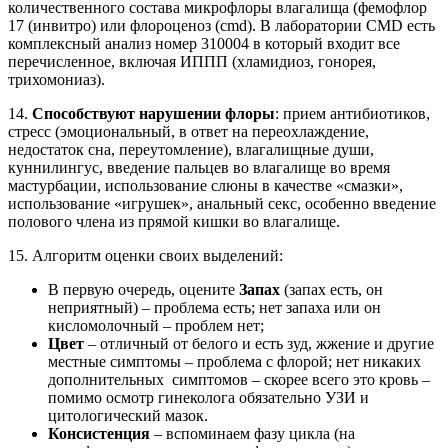
количественного состава микрофлоры влагалища (фемофлор
17 (инвитро) или флороценоз (cmd). В лаборатории CMD есть
комплексный анализ номер 310004 в который входит все
перечисленное, включая ИППП (хламидиоз, гонорея,
трихомониаз).
14.
Способствуют нарушении флоры
: прием антибиотиков,
стресс (эмоциональный, в ответ на переохлаждение,
недостаток сна, переутомление), влагалищные души,
куннилингус, введение пальцев во влагалище во время
мастурбации, использование слюны в качестве «смазки»,
использование «игрушек», анальный секс, особенно введение
полового члена из прямой кишки во влагалище.
15. Алгоритм оценки своих выделений:
В первую очередь, оцените
Запах
(запах есть, он
неприятный) – проблема есть; нет запаха или он
кисломолочный – проблем нет;
Цвет
– отличный от белого и есть зуд, жжение и другие
местные симптомы – проблема с флорой; нет никаких
дополнительных симптомов – скорее всего это кровь –
помимо осмотр гинеколога обязательно УЗИ и
цитологический мазок.
Консистенция
– вспоминаем фазу цикла (на